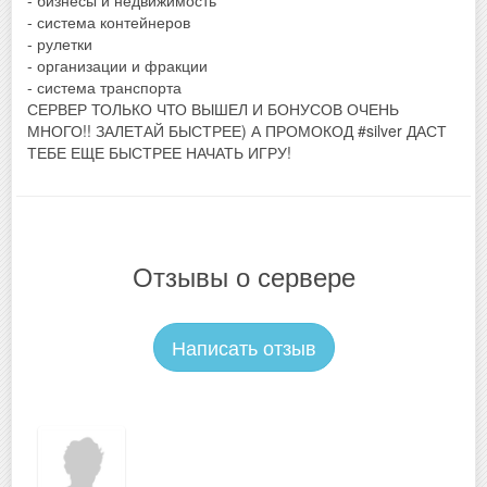
- бизнесы и недвижимость
- система контейнеров
- рулетки
- организации и фракции
- система транспорта
СЕРВЕР ТОЛЬКО ЧТО ВЫШЕЛ И БОНУСОВ ОЧЕНЬ
МНОГО!! ЗАЛЕТАЙ БЫСТРЕЕ) А ПРОМОКОД #silver ДАСТ
ТЕБЕ ЕЩЕ БЫСТРЕЕ НАЧАТЬ ИГРУ!
Отзывы о сервере
Написать отзыв