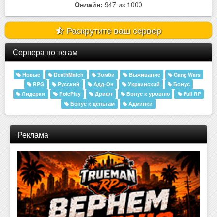
Онлайн:
947 из 1000
Раскрутите ваш сервер
Сервера по тегам
Новые
DeathMatch
Зомби
Выживание
Gang Wars
RPG
Русский
Адд-Он
Украинский
Бонус
Лидерки
RolePlay
Дрифт
Бонус к уровню
Full RP
Бонус к деньгам
Админки
Реклама