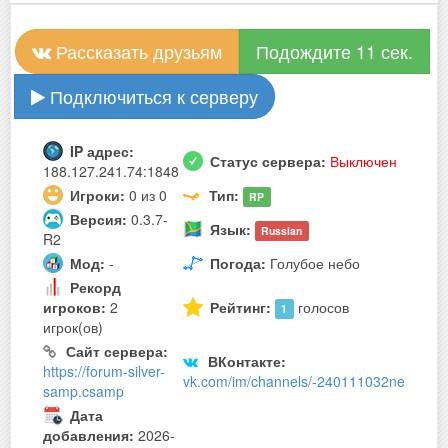
Рассказать друзьям
Подождите 10 сек.
Подключиться к серверу
IP адрес:
Статус сервера:
Выключен
188.127.241.74:1848
Игроки:
0 из 0
Тип:
RP
Версия:
0.3.7-
Язык:
Russian
R2
Мод:
-
Погода:
Голубое небо
Рекорд
игроков:
2
Рейтинг:
голосов
1
игрок(ов)
Сайт сервера:
ВКонтакте:
https://forum-silver-
vk.com/im/channels/-240111032ne
samp.csamp
Дата
добавления:
2026-