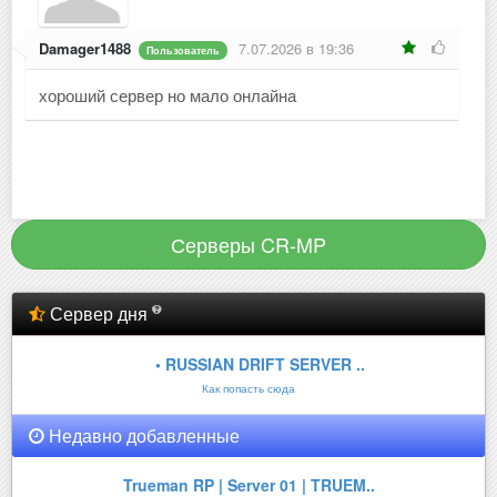
Damager1488
7.07.2026 в 19:36
Пользователь
хороший сервер но мало онлайна
Серверы CR-MP
Сервер дня
• RUSSIAN DRIFT SERVER ..
Как попасть сюда
Недавно добавленные
Trueman RP | Server 01 | TRUEM..