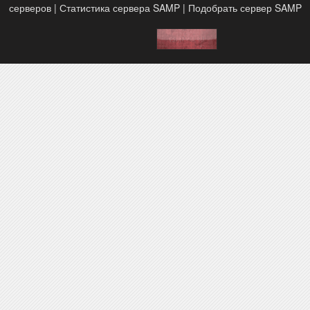
серверов | Статистика сервера SAMP | Подобрать сервер SAMP