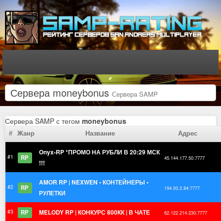
Сервера moneybonus
Сервера SAMP
Сервера SAMP с тегом
moneybonus
#
Жанр
Название
Адрес
Onyx-RP *ПРОМО НА РУБЛИ В 20:29 МСК
#1
RP
45.144.177.50:7777
!!!
AMOR RP | NEXWEN • КОНТЕЙНЕРЫ •
#2
RP
194.93.2.84:7777
РУЛЕТКИ
#3
MELODY RP | КОНКУРС 800КК | В ЧАТЕ
RP
62.122.214.230:7777