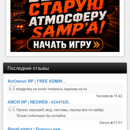
Последние отзывы
ArzOwner RP | FREE ADMIN ..
владелец не хочет покупать лаунчер на пк
Человек
15:42
в
AMOR RP | NEXWEN • КОНТЕЙ..
Проект хороший, мод, системы, лаучер все по кайфу.
Только побольше бы онлайна
Sanya
07:01
в
AquaLegacy / Бонусы каж..