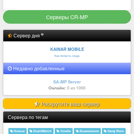
Серверы CR-MP
Сервер дня
KAINAR MOBILE
Как попасть сюда
Недавно добавленные
SA-MP Server
Онлайн:
0 из 1000
Раскрутите ваш сервер
Сервера по тегам
Новые
DeathMatch
Зомби
Выживание
Gang Wars