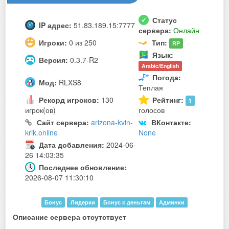
Статус
IP адрес:
51.83.189.15:7777
сервера:
Онлайн
Игроки:
0 из 250
Тип:
RP
Язык:
Версия:
0.3.7-R2
Arabic/English
Погода:
Мод:
RLXS8
Теплая
Рекорд игроков:
130
Рейтинг:
1
игрок(ов)
голосов
Сайт сервера:
arizona-kvin-
ВКонтакте:
krik.online
None
Дата добавления:
2024-06-
26 14:03:35
Последнее обновление:
2026-08-07 11:30:10
Бонус
Лидерки
Бонус к деньгам
Админки
Описание сервера отсутствует