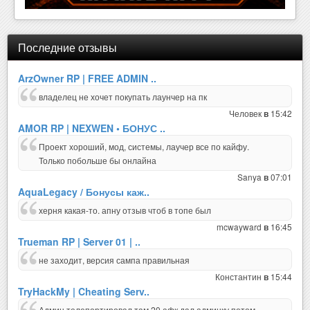
Последние отзывы
ArzOwner RP | FREE ADMIN ..
владелец не хочет покупать лаунчер на пк
Человек
15:42
в
AMOR RP | NEXWEN • БОНУС ..
Проект хороший, мод, системы, лаучер все по кайфу.
Только побольше бы онлайна
Sanya
07:01
в
AquaLegacy / Бонусы каж..
херня какая-то. апну отзыв чтоб в топе был
mcwayward
16:45
в
Trueman RP | Server 01 | ..
не заходит, версия сампа правильная
Константин
15:44
в
TryHackMy | Cheating Serv..
Админ телепортировал,там 20 афк,дал админку,потом