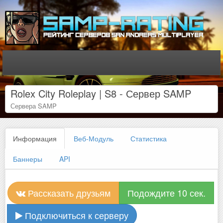
Rolex City Roleplay | S8 - Сервер SAMP
Сервера SAMP
Информация
Веб-Модуль
Статистика
Баннеры
API
Рассказать друзьям
Подождите 10 сек.
Подключиться к серверу