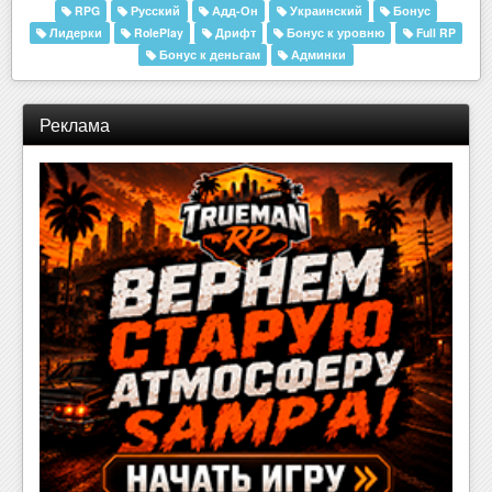
RPG
Русский
Адд-Он
Украинский
Бонус
Лидерки
RolePlay
Дрифт
Бонус к уровню
Full RP
Бонус к деньгам
Админки
Реклама