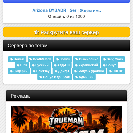
Arizona BYBADR | Ser | Ждём им..
Онлайн:
0 из 1000
Раскрутите ваш сервер
Сервера по тегам
Новые
DeathMatch
Зомби
Выживание
Gang Wars
RPG
Русский
Адд-Он
Украинский
Бонус
Лидерки
RolePlay
Дрифт
Бонус к уровню
Full RP
Бонус к деньгам
Админки
Реклама