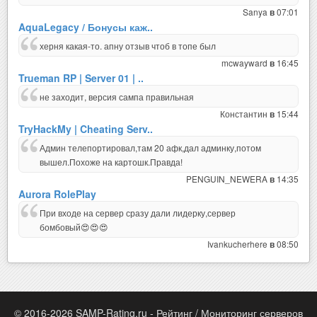
Sanya
07:01
в
AquaLegacy / Бонусы каж..
херня какая-то. апну отзыв чтоб в топе был
mcwayward
16:45
в
Trueman RP | Server 01 | ..
не заходит, версия сампа правильная
Константин
15:44
в
TryHackMy | Cheating Serv..
Админ телепортировал,там 20 афк,дал админку,потом
вышел.Похоже на картошк.Правда!
PENGUIN_NEWERA
14:35
в
Aurora RolePlay
При входе на сервер сразу дали лидерку,сервер
бомбовый😍😍😍
Ivankucherhere
08:50
в
© 2016-2026 SAMP-Rating.ru - Рейтинг / Мониторинг серверов