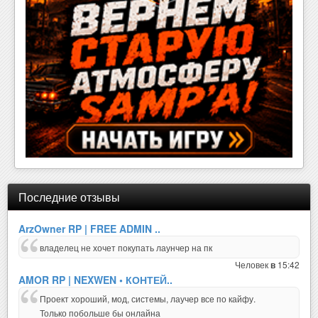
Последние отзывы
ArzOwner RP | FREE ADMIN ..
владелец не хочет покупать лаунчер на пк
Человек
15:42
в
AMOR RP | NEXWEN • КОНТЕЙ..
Проект хороший, мод, системы, лаучер все по кайфу.
Только побольше бы онлайна