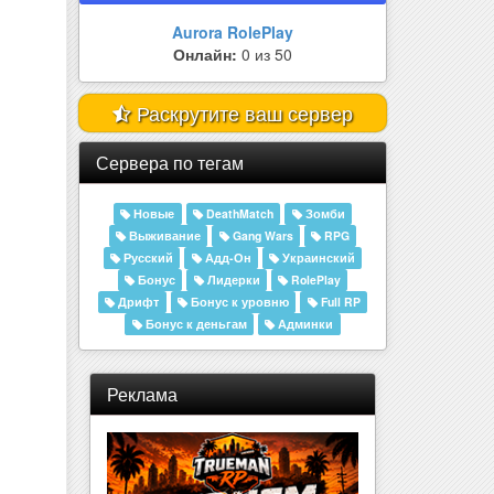
Aurora RolePlay
Онлайн:
0 из 50
Раскрутите ваш сервер
Сервера по тегам
Новые
DeathMatch
Зомби
Выживание
Gang Wars
RPG
Русский
Адд-Он
Украинский
Бонус
Лидерки
RolePlay
Дрифт
Бонус к уровню
Full RP
Бонус к деньгам
Админки
Реклама