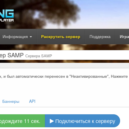
Информация
Раскрутить сервер
Поддержка
Игр
ервер SAMP
Сервера SAMP
н, и был автоматически перенесен в "Неактивированные", Нажмите
Баннеры
API
одождите 10 сек.
Подключиться к серверу