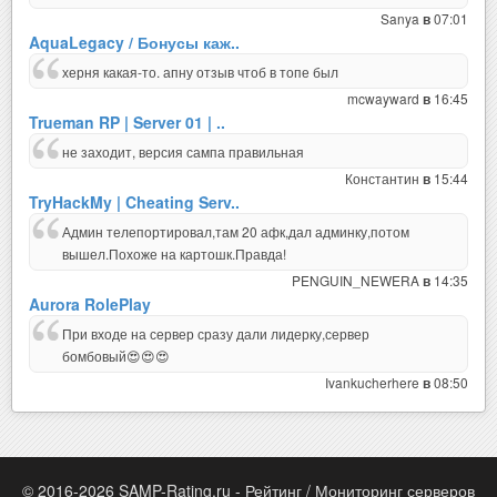
Sanya
07:01
в
AquaLegacy / Бонусы каж..
херня какая-то. апну отзыв чтоб в топе был
mcwayward
16:45
в
Trueman RP | Server 01 | ..
не заходит, версия сампа правильная
Константин
15:44
в
TryHackMy | Cheating Serv..
Админ телепортировал,там 20 афк,дал админку,потом
вышел.Похоже на картошк.Правда!
PENGUIN_NEWERA
14:35
в
Aurora RolePlay
При входе на сервер сразу дали лидерку,сервер
бомбовый😍😍😍
Ivankucherhere
08:50
в
© 2016-2026 SAMP-Rating.ru - Рейтинг / Мониторинг серверов