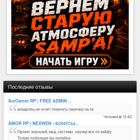
Последние отзывы
ArzOwner RP | FREE ADMIN ..
владелец не хочет покупать лаунчер на пк
Человек
15:42
в
AMOR RP | NEXWEN • БОНУСЫ..
Проект хороший, мод, системы, лаучер все по кайфу.
Только побольше бы онлайна