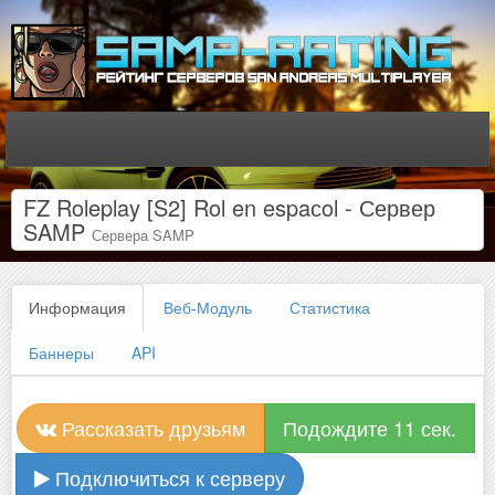
FZ Roleplay [S2] Rol en espaсol - Сервер
SAMP
Сервера SAMP
Информация
Веб-Модуль
Статистика
Баннеры
API
Рассказать друзьям
Подождите 11 сек.
Подключиться к серверу