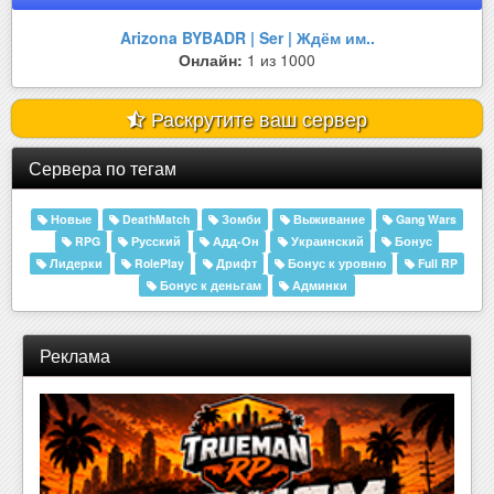
Arizona BYBADR | Ser | Ждём им..
Онлайн:
1 из 1000
Раскрутите ваш сервер
Сервера по тегам
Новые
DeathMatch
Зомби
Выживание
Gang Wars
RPG
Русский
Адд-Он
Украинский
Бонус
Лидерки
RolePlay
Дрифт
Бонус к уровню
Full RP
Бонус к деньгам
Админки
Реклама