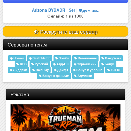
Arizona BYBADR | Ser | Ждём им..
Онлайн:
1 из 1000
Раскрутите ваш сервер
Сервера по тегам
Новые
DeathMatch
Зомби
Выживание
Gang Wars
RPG
Русский
Адд-Он
Украинский
Бонус
Лидерки
RolePlay
Дрифт
Бонус к уровню
Full RP
Бонус к деньгам
Админки
Реклама