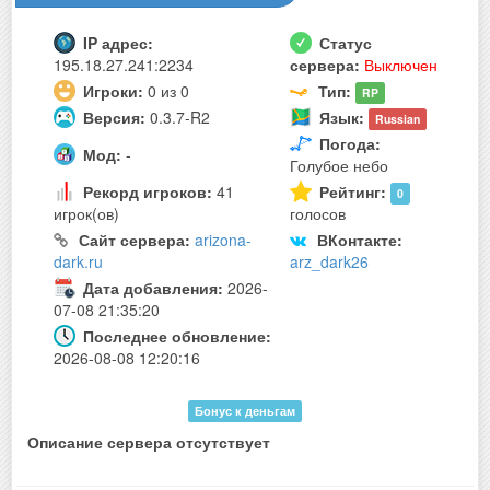
IP адрес:
Статус
195.18.27.241:2234
сервера:
Выключен
Игроки:
0 из 0
Тип:
RP
Версия:
0.3.7-R2
Язык:
Russian
Погода:
Мод:
-
Голубое небо
Рекорд игроков:
41
Рейтинг:
0
игрок(ов)
голосов
Сайт сервера:
arizona-
ВКонтакте:
dark.ru
arz_dark26
Дата добавления:
2026-
07-08 21:35:20
Последнее обновление:
2026-08-08 12:20:16
Бонус к деньгам
Описание сервера отсутствует