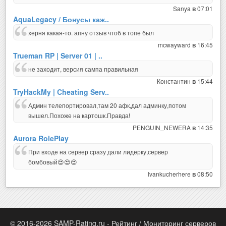
Sanya
07:01
в
AquaLegacy / Бонусы каж..
херня какая-то. апну отзыв чтоб в топе был
mcwayward
16:45
в
Trueman RP | Server 01 | ..
не заходит, версия сампа правильная
Константин
15:44
в
TryHackMy | Cheating Serv..
Админ телепортировал,там 20 афк,дал админку,потом
вышел.Похоже на картошк.Правда!
PENGUIN_NEWERA
14:35
в
Aurora RolePlay
При входе на сервер сразу дали лидерку,сервер
бомбовый😍😍😍
Ivankucherhere
08:50
в
© 2016-2026 SAMP-Rating.ru - Рейтинг / Мониторинг серверов