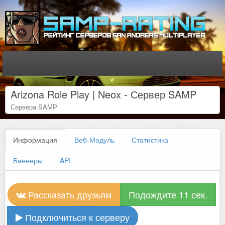
Arizona Role Play | Neox - Сервер SAMP
Сервера SAMP
Информация
Веб-Модуль
Статистика
Баннеры
API
Рассказать друзьям
Подождите 10 сек.
Подключиться к серверу