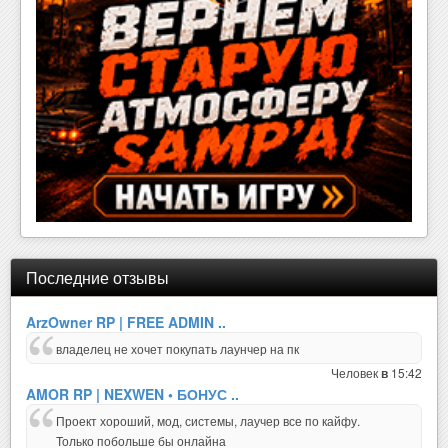
Последние отзывы
ArzOwner RP | FREE ADMIN ..
владелец не хочет покупать лаунчер на пк
Человек
15:42
в
AMOR RP | NEXWEN • БОНУС ..
Проект хороший, мод, системы, лаучер все по кайфу.
Только побольше бы онлайна