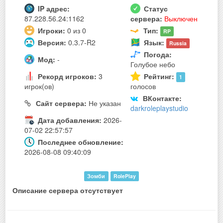
IP адрес:
Статус
87.228.56.24:1162
сервера:
Выключен
Игроки:
0 из 0
Тип:
RP
Версия:
0.3.7-R2
Язык:
Russia
Погода:
Мод:
-
Голубое небо
Рекорд игроков:
3
Рейтинг:
1
игрок(ов)
голосов
ВКонтакте:
Сайт сервера:
Не указан
darkroleplaystudio
Дата добавления:
2026-
07-02 22:57:57
Последнее обновление:
2026-08-08 09:40:09
Зомби
RolePlay
Описание сервера отсутствует