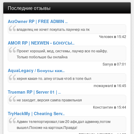
Последние отзывы
ArzOwner RP | FREE ADMIN ..
владелец не хочет покупать лаунчер на пк
Человек
15:42
в
AMOR RP | NEXWEN • БОНУСЫ..
Проект хороший, мод, системы, лаучер все по кайфу.
Только побольше бы онлайна
Sanya
07:01
в
AquaLegacy / Бонусы каж..
херня какая-то. апну отзыв чтоб в топе был
mcwayward
16:45
в
Trueman RP | Server 01 | ..
не заходит, версия сампа правильная
Константин
15:44
в
TryHackMy | Cheating Serv..
Админ телепортировал,там 20 афк,дал админку,потом
вышел.Похоже на картошк.Правда!