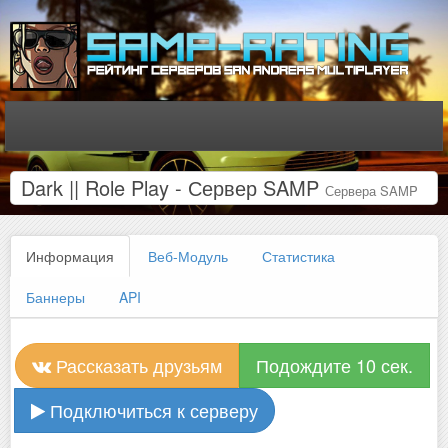
Dark || Role Play - Сервер SAMP
Сервера SAMP
Информация
Веб-Модуль
Статистика
Баннеры
API
Рассказать друзьям
Подождите 10 сек.
Подключиться к серверу