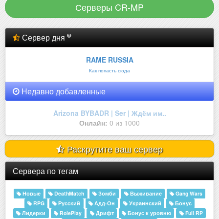
Серверы CR-MP
Сервер дня
RAME RUSSIA
Как попасть сюда
Недавно добавленные
Arizona BYBADR | Ser | Ждём им..
Онлайн:
0 из 1000
Раскрутите ваш сервер
Сервера по тегам
Новые
DeathMatch
Зомби
Выживание
Gang Wars
RPG
Русский
Адд-Он
Украинский
Бонус
Лидерки
RolePlay
Дрифт
Бонус к уровню
Full RP