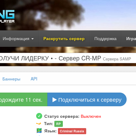
Информация
Раскрутить сервер
Поддержка
Игр
И ПОЛУЧИ ЛИДЕРКУ • - Сервер CR-MP
Сервера SAMP
Баннеры
API
одождите 10 сек.
Подключиться к серверу
Статус сервера:
Выключен
Тип:
RP
Язык:
Criminal Russia