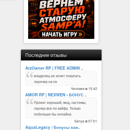
Последние отзывы
ArzOwner RP | FREE ADMIN ..
владелец не хочет покупать
лаунчер на пк
Человек
15:42
в
AMOR RP | NEXWEN • БОНУС ..
Проект хороший, мод, системы,
лаучер все по кайфу. Только
побольше бы онлайна
Sanya
07:01
в
AquaLegacy / Бонусы каж..