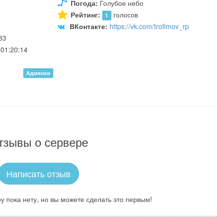
Погода:
Голубое небо
Рейтинг:
голосов
1
ВКонтакте:
https://vk.com/trofimov_rp
33
01:20:14
Админки
тзывы о сервере
Написать отзыв
у пока нету, но вы можете сделать это первым!