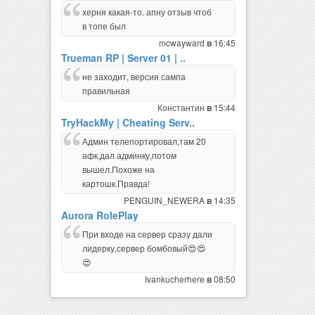
херня какая-то. апну отзыв чтоб
в топе был
mcwayward
16:45
в
Trueman RP | Server 01 | ..
не заходит, версия сампа
правильная
Константин
15:44
в
TryHackMy | Cheating Serv..
Админ телепортировал,там 20
афк,дал админку,потом
вышел.Похоже на
картошк.Правда!
PENGUIN_NEWERA
14:35
в
Aurora RolePlay
При входе на сервер сразу дали
лидерку,сервер бомбовый😍😍
😍
Ivankucherhere
08:50
в