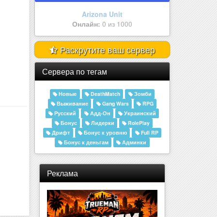
Arizona BYBADR | Ser | Ждём им..
Онлайн:
0 из 1000
Раскрутите ваш сервер
Сервера по тегам
Новые
DeathMatch
Зомби
Выживание
Gang Wars
RPG
Русский
Адд-Он
Украинский
Бонус
Лидерки
RolePlay
Дрифт
Бонус к уровню
Full RP
Бонус к деньгам
Админки
Реклама