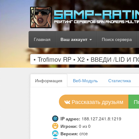
Главная
Ваш аккаунт
Поиск сервера
• Trofimov RP • X2 • ВВЕДИ /LID 
Информация
Веб-Модуль
Статистика
Рассказать друзьям
П
IP адрес:
188.127.241.8:1219
Игроки:
0 из 0
Версия:
crce