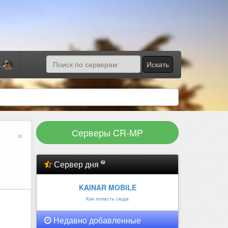
Искать
а
Серверы CR-MP
×
Сервер дня
KAINAR MOBILE
Как попасть сюда
Недавно добавленные