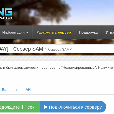
Информация
Раскрутить сервер
Поддержка
Игр
 DAY] - Сервер SAMP
Сервера SAMP
н, и был автоматически перенесен в "Неактивированные", Нажмите
Баннеры
API
одождите 10 сек.
Подключиться к серверу