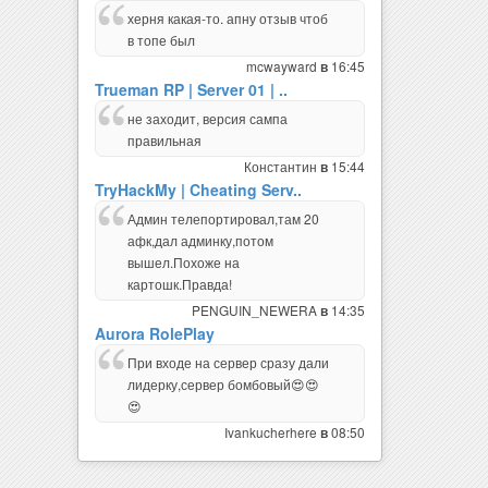
херня какая-то. апну отзыв чтоб
в топе был
mcwayward
16:45
в
Trueman RP | Server 01 | ..
не заходит, версия сампа
правильная
Константин
15:44
в
TryHackMy | Cheating Serv..
Админ телепортировал,там 20
афк,дал админку,потом
вышел.Похоже на
картошк.Правда!
PENGUIN_NEWERA
14:35
в
Aurora RolePlay
При входе на сервер сразу дали
лидерку,сервер бомбовый😍😍
😍
Ivankucherhere
08:50
в