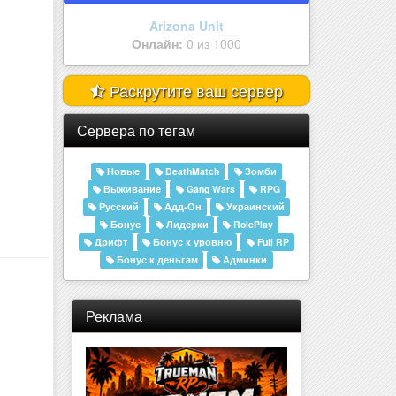
Evolve-Rp.Ru | Акция x3 | Clie..
Онлайн:
1 из 1000
Раскрутите ваш сервер
Сервера по тегам
Новые
DeathMatch
Зомби
Выживание
Gang Wars
RPG
Русский
Адд-Он
Украинский
Бонус
Лидерки
RolePlay
Дрифт
Бонус к уровню
Full RP
Бонус к деньгам
Админки
Реклама