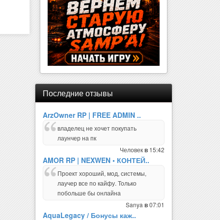
Последние отзывы
ArzOwner RP | FREE ADMIN ..
владелец не хочет покупать
лаунчер на пк
Человек
15:42
в
AMOR RP | NEXWEN • КОНТЕЙ..
Проект хороший, мод, системы,
лаучер все по кайфу. Только
побольше бы онлайна
Sanya
07:01
в
AquaLegacy / Бонусы каж..