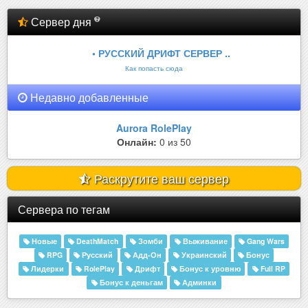
Сервер дня
• РУССКИЙ ДРИФТ СЕРВЕР ..
Как попасть сюда
Недавно добавленные
Aurora RolePlay
Онлайн:
0 из 50
Раскрутите ваш сервер
Сервера по тегам
Новые
DeathMatch
Зомби
Выживание
Gang Wars
RPG
Русский
Адд-Он
Украинский
Бонус
Лидерки
RolePlay
Дрифт
Бонус к уровню
Full RP
Бонус к деньгам
Админки