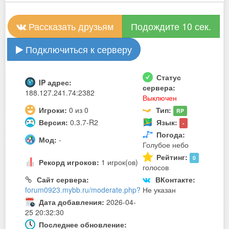
Рассказать друзьям
Подождите 10 сек.
Подключиться к серверу
Статус
IP адрес:
сервера:
188.127.241.74:2382
Выключен
Игроки:
0 из 0
Тип:
RP
Версия:
0.3.7-R2
Язык:
-
Погода:
Мод:
-
Голубое небо
Рейтинг:
0
Рекорд игроков:
1 игрок(ов)
голосов
Сайт сервера:
ВКонтакте:
forum0923.mybb.ru/moderate.php?
Не указан
Дата добавления:
2026-04-
25 20:32:30
Последнее обновление: