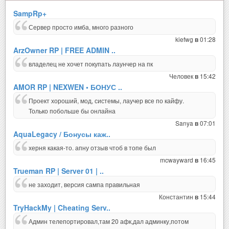
SampRp+
Сервер просто имба, много разного
kiefwg
01:28
в
ArzOwner RP | FREE ADMIN ..
владелец не хочет покупать лаунчер на пк
Человек
15:42
в
AMOR RP | NEXWEN • БОНУС ..
Проект хороший, мод, системы, лаучер все по кайфу.
Только побольше бы онлайна
Sanya
07:01
в
AquaLegacy / Бонусы каж..
херня какая-то. апну отзыв чтоб в топе был
mcwayward
16:45
в
Trueman RP | Server 01 | ..
не заходит, версия сампа правильная
Константин
15:44
в
TryHackMy | Cheating Serv..
Админ телепортировал,там 20 афк,дал админку,потом