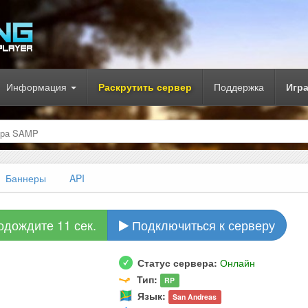
Информация
Раскрутить сервер
Поддержка
Игр
ера SAMP
Баннеры
API
одождите 10 сек.
Подключиться к серверу
Статус сервера:
Онлайн
Тип:
RP
Язык:
San Andreas