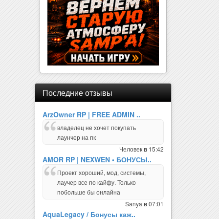
Последние отзывы
ArzOwner RP | FREE ADMIN ..
владелец не хочет покупать
лаунчер на пк
Человек
15:42
в
AMOR RP | NEXWEN • БОНУСЫ..
Проект хороший, мод, системы,
лаучер все по кайфу. Только
побольше бы онлайна
Sanya
07:01
в
AquaLegacy / Бонусы каж..