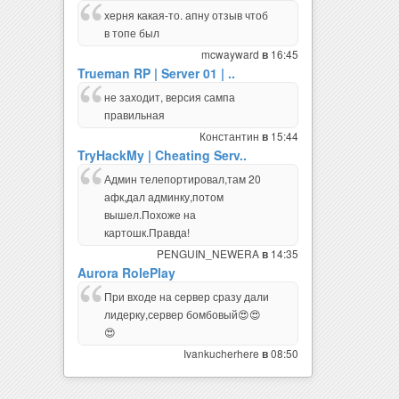
херня какая-то. апну отзыв чтоб
в топе был
mcwayward
16:45
в
Trueman RP | Server 01 | ..
не заходит, версия сампа
правильная
Константин
15:44
в
TryHackMy | Cheating Serv..
Админ телепортировал,там 20
афк,дал админку,потом
вышел.Похоже на
картошк.Правда!
PENGUIN_NEWERA
14:35
в
Aurora RolePlay
При входе на сервер сразу дали
лидерку,сервер бомбовый😍😍
😍
Ivankucherhere
08:50
в