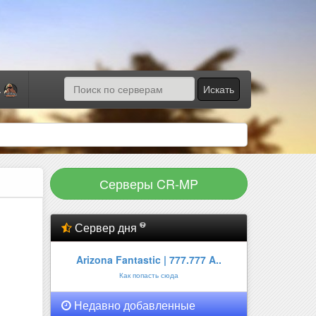
Искать
а
Серверы CR-MP
Сервер дня
Arizona Fantastic | 777.777 A..
Как попасть сюда
Недавно добавленные