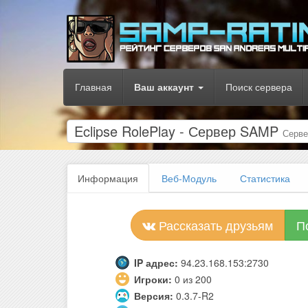
Главная
Ваш аккаунт
Поиск сервера
Eclipse RolePlay - Сервер SAMP
Серв
Информация
Веб-Модуль
Статистика
Рассказать друзьям
П
IP адрес:
94.23.168.153:2730
Игроки:
0 из 200
Версия:
0.3.7-R2