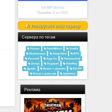
Amelor Sakura | 25.000.000 | Р..
Онлайн:
0 из 555
Раскрутите ваш сервер
Сервера по тегам
Новые
DeathMatch
Зомби
Выживание
Gang Wars
RPG
Русский
Адд-Он
Украинский
Бонус
Лидерки
RolePlay
Дрифт
Бонус к уровню
Full RP
Бонус к деньгам
Админки
Реклама