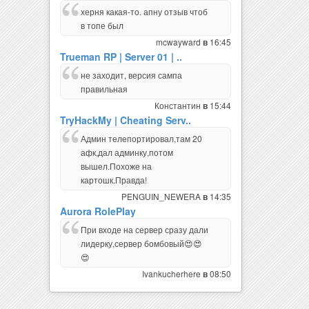
херня какая-то. апну отзыв чтоб
в топе был
mcwayward
16:45
в
Trueman RP | Server 01 | ..
не заходит, версия сампа
правильная
Константин
15:44
в
TryHackMy | Cheating Serv..
Админ телепортировал,там 20
афк,дал админку,потом
вышел.Похоже на
картошк.Правда!
PENGUIN_NEWERA
14:35
в
Aurora RolePlay
При входе на сервер сразу дали
лидерку,сервер бомбовый😍😍
😍
Ivankucherhere
08:50
в