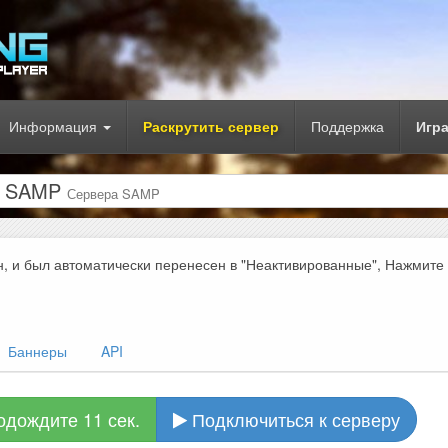
Информация
Раскрутить сервер
Поддержка
Игр
ер SAMP
Сервера SAMP
н, и был автоматически перенесен в "Неактивированные", Нажмите
Баннеры
API
одождите 10 сек.
Подключиться к серверу