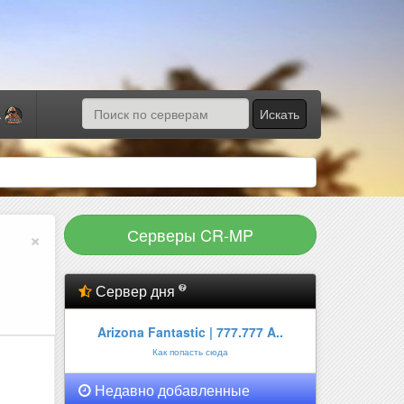
Искать
а
Серверы CR-MP
×
Сервер дня
Arizona Fantastic | 777.777 A..
Как попасть сюда
Недавно добавленные