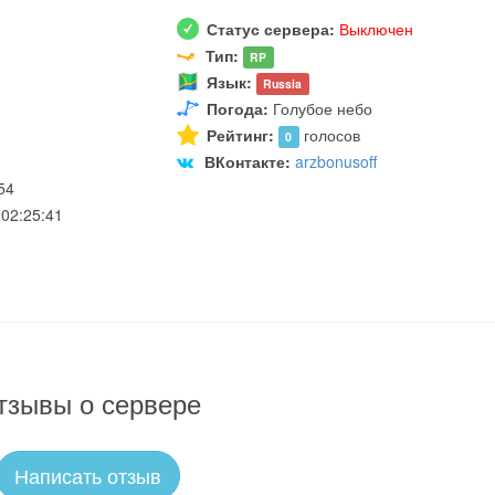
Статус сервера:
Выключен
Тип:
RP
Язык:
Russia
Погода:
Голубое небо
Рейтинг:
голосов
0
ВКонтакте:
arzbonusoff
54
02:25:41
тзывы о сервере
Написать отзыв