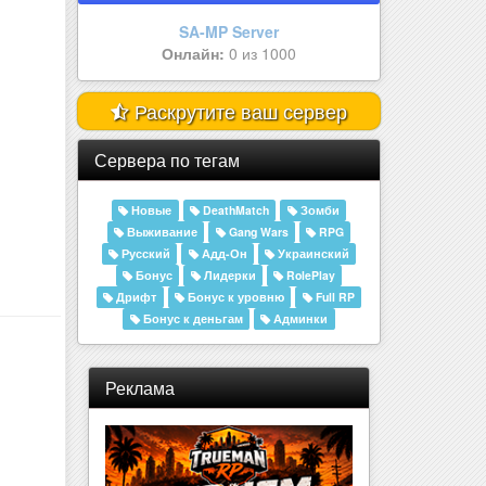
Amelor Sakura | 25.000.000 | Р..
Онлайн:
0 из 555
Раскрутите ваш сервер
Сервера по тегам
Новые
DeathMatch
Зомби
Выживание
Gang Wars
RPG
Русский
Адд-Он
Украинский
Бонус
Лидерки
RolePlay
Дрифт
Бонус к уровню
Full RP
Бонус к деньгам
Админки
Реклама