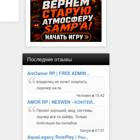
Последние отзывы
ArzOwner RP | FREE ADMIN ..
владелец не хочет покупать
лаунчер на пк
Человек
15:42
в
AMOR RP | NEXWEN • КОНТЕЙ..
Проект хороший, мод, системы,
лаучер все по кайфу. Только
побольше бы онлайна
Sanya
07:01
в
AquaLegacy RolePlay | Рес..