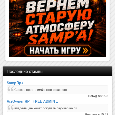
Последние отзывы
SampRp+
Сервер просто имба, много разного
kiefwg
01:28
в
ArzOwner RP | FREE ADMIN ..
владелец не хочет покупать лаунчер на пк
Человек
15:42
в