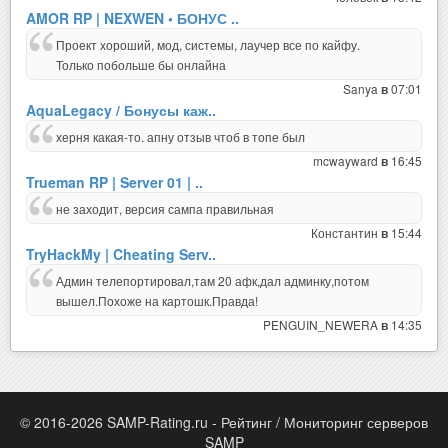
AMOR RP | NEXWEN • БОНУС ..
Проект хороший, мод, системы, лаучер все по кайфу.
Только побольше бы онлайна
Sanya
07:01
в
AquaLegacy / Бонусы каж..
херня какая-то. апну отзыв чтоб в топе был
mcwayward
16:45
в
Trueman RP | Server 01 | ..
не заходит, версия сампа правильная
Константин
15:44
в
TryHackMy | Cheating Serv..
Админ телепортировал,там 20 афк,дал админку,потом
вышел.Похоже на картошк.Правда!
PENGUIN_NEWERA
14:35
в
© 2016-2026 SAMP-Rating.ru - Рейтинг / Мониторинг серверов
SAMP