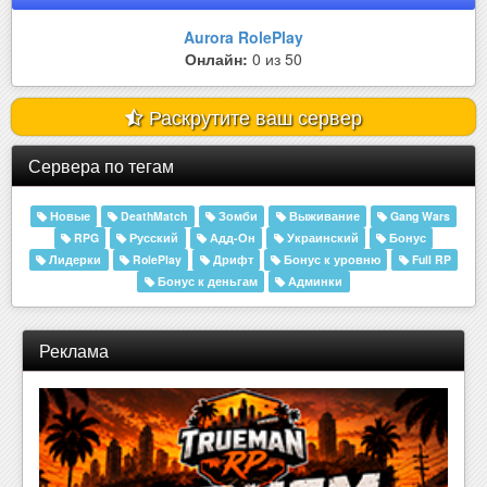
Aurora RolePlay
Онлайн:
0 из 50
Раскрутите ваш сервер
Сервера по тегам
Новые
DeathMatch
Зомби
Выживание
Gang Wars
RPG
Русский
Адд-Он
Украинский
Бонус
Лидерки
RolePlay
Дрифт
Бонус к уровню
Full RP
Бонус к деньгам
Админки
Реклама