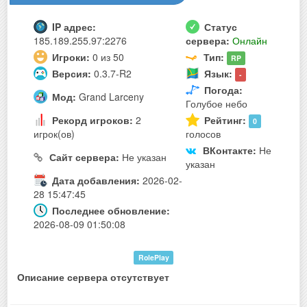
IP адрес:
Статус
185.189.255.97:2276
сервера:
Онлайн
Игроки:
0 из 50
Тип:
RP
Версия:
0.3.7-R2
Язык:
-
Погода:
Мод:
Grand Larceny
Голубое небо
Рекорд игроков:
2
Рейтинг:
0
игрок(ов)
голосов
ВКонтакте:
Не
Сайт сервера:
Не указан
указан
Дата добавления:
2026-02-
28 15:47:45
Последнее обновление:
2026-08-09 01:50:08
RolePlay
Описание сервера отсутствует