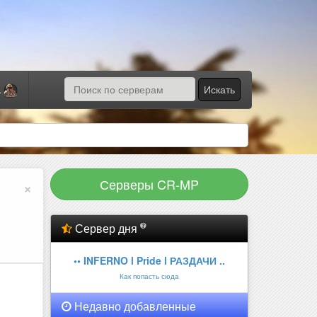
Искать
а
Серверы CR-MP
×
Сервер дня
•• INFERNO l Pride l РАЗДАЧИ ..
Как попасть сюда
Недавно добавленные