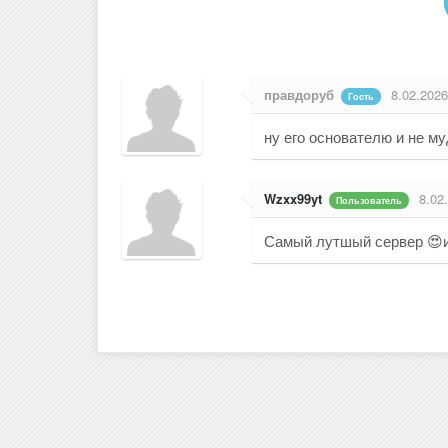
правдоруб
8.02.2026
Гость
ну его основателю и не м
Wzxx99yt
8.02
Пользователь
Самый лутшый сервер 😍