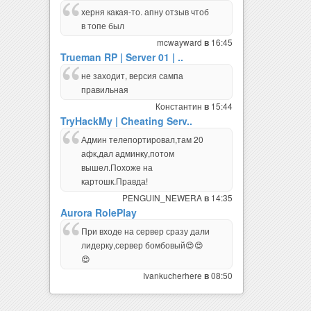
херня какая-то. апну отзыв чтоб
в топе был
mcwayward
16:45
в
Trueman RP | Server 01 | ..
не заходит, версия сампа
правильная
Константин
15:44
в
TryHackMy | Cheating Serv..
Админ телепортировал,там 20
афк,дал админку,потом
вышел.Похоже на
картошк.Правда!
PENGUIN_NEWERA
14:35
в
Aurora RolePlay
При входе на сервер сразу дали
лидерку,сервер бомбовый😍😍
😍
Ivankucherhere
08:50
в