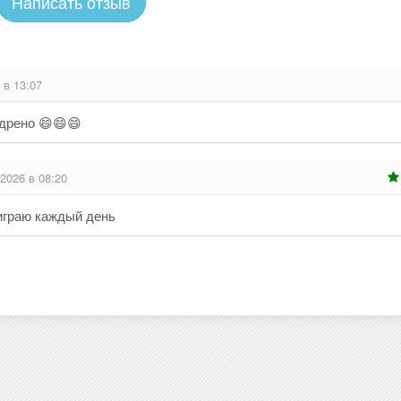
Написать отзыв
 в 13:07
удрено 😄😄😄
.2026 в 08:20
играю каждый день