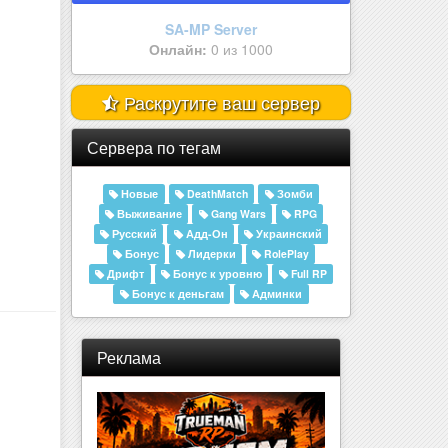
Amelor Sakura | 25.000.000 | Р..
Онлайн:
0 из 555
Раскрутите ваш сервер
Сервера по тегам
Новые
DeathMatch
Зомби
Выживание
Gang Wars
RPG
Русский
Адд-Он
Украинский
Бонус
Лидерки
RolePlay
Дрифт
Бонус к уровню
Full RP
Бонус к деньгам
Админки
Реклама