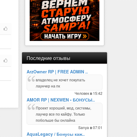
Последние отзывы
ArzOwner RP | FREE ADMIN ..
владелец не хочет покупать
лаунчер на пк
Человек
15:42
в
AMOR RP | NEXWEN • БОНУСЫ..
Проект хороший, мод, системы,
лаучер все по кайфу. Только
побольше бы онлайна
Sanya
07:01
в
AquaLegacy / Бонусы каж..