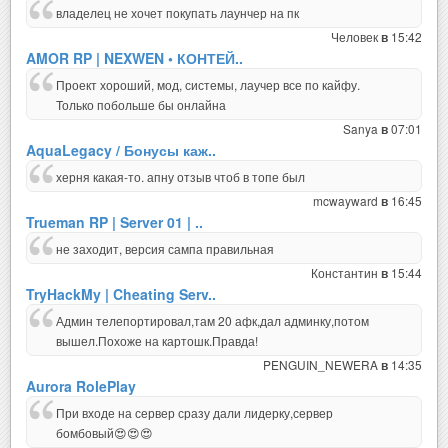
владелец не хочет покупать лаунчер на пк
Человек
15:42
в
AMOR RP | NEXWEN • КОНТЕЙ..
Проект хороший, мод, системы, лаучер все по кайфу.
Только побольше бы онлайна
Sanya
07:01
в
AquaLegacy / Бонусы каж..
херня какая-то. апну отзыв чтоб в топе был
mcwayward
16:45
в
Trueman RP | Server 01 | ..
не заходит, версия сампа правильная
Константин
15:44
в
TryHackMy | Cheating Serv..
Админ телепортировал,там 20 афк,дал админку,потом
вышел.Похоже на картошк.Правда!
PENGUIN_NEWERA
14:35
в
Aurora RolePlay
При входе на сервер сразу дали лидерку,сервер
бомбовый😍😍😍