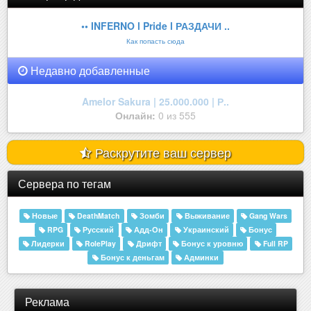
•• INFERNO l Pride l РАЗДАЧИ ..
Как попасть сюда
Недавно добавленные
Amelor Sakura | 25.000.000 | Р..
Онлайн:
0 из 555
Раскрутите ваш сервер
Сервера по тегам
Новые
DeathMatch
Зомби
Выживание
Gang Wars
RPG
Русский
Адд-Он
Украинский
Бонус
Лидерки
RolePlay
Дрифт
Бонус к уровню
Full RP
Бонус к деньгам
Админки
Реклама