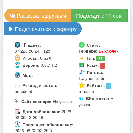
Рассказать друзьям
Подождите 10 сек.
Подключиться к серверу
IP адрес:
Статус
87.228.56.24:1128
сервера:
Выключен
Игроки:
0 из 0
Тип:
RP
Версия:
0.3.7-R2
Язык:
-
Погода:
Мод:
-
Голубое небо
Рекорд игроков:
1
Рейтинг:
0
игрок(ов)
голосов
ВКонтакте:
Не
Сайт сервера:
Не указан
указан
Дата добавления:
2026-
02-05 18:00:46
Последнее обновление:
2026-08-02 02:25:51