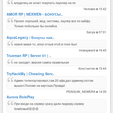
владелец не хочет покупать лаунчер на пк
Человек
15:42
в
AMOR RP | NEXWEN • БОНУСЫ..
Проект хороший, мод, системы, лаучер все по кайфу.
Только побольше бы онлайна
Sanya
07:01
в
AquaLegacy / Бонусы каж..
херня какая-то. апну отзыв чтоб в топе был
mcwayward
16:45
в
Trueman RP | Server 01 | ..
не заходит, версия сампа правильная
Константин
15:44
в
TryHackMy | Cheating Serv..
Админ телепортировал,там 20 афк,дал админку,потом
вышел.Похоже на картошк.Правда!
PENGUIN_NEWERA
14:35
в
Aurora RolePlay
При входе на сервер сразу дали лидерку,сервер
бомбовый😍😍😍