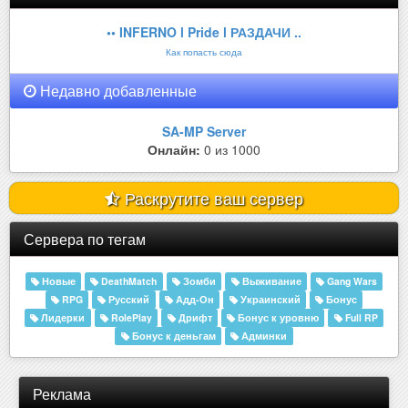
•• INFERNO l Pride l РАЗДАЧИ ..
Как попасть сюда
Недавно добавленные
SA-MP Server
Онлайн:
0 из 1000
Раскрутите ваш сервер
Сервера по тегам
Новые
DeathMatch
Зомби
Выживание
Gang Wars
RPG
Русский
Адд-Он
Украинский
Бонус
Лидерки
RolePlay
Дрифт
Бонус к уровню
Full RP
Бонус к деньгам
Админки
Реклама