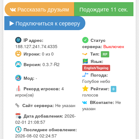
Рассказать друзьям
Подождите 11 сек.
Подключиться к серверу
IP адрес:
Статус
188.127.241.74:4335
сервера:
Выключен
Игроки:
0 из 0
Тип:
RP
Язык:
Версия:
0.3.7-R2
English/Tagalog
Погода:
Мод:
-
Голубое небо
Рекорд игроков:
4
Рейтинг:
0
игрок(ов)
голосов
ВКонтакте:
Не
Сайт сервера:
Не указан
указан
Дата добавления:
2026-
02-01 21:08:57
Последнее обновление:
2026-08-02 02:24:57