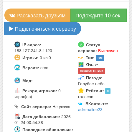
Рассказать друзьям
Подождите 10 сек.
Подключиться к серверу
IP адрес:
Статус
188.127.241.8:1120
сервера:
Выключен
Игроки:
0 из 0
Тип:
DM
Язык:
Версия:
crce
Criminal Russia
Погода:
Мод:
-
Голубое небо
Рекорд игроков:
0
Рейтинг:
0
игрок(ов)
голосов
ВКонтакте:
Сайт сервера:
Не указан
adrenaline23
Дата добавления:
2026-
01-24 00:54:38
Последнее обновление: