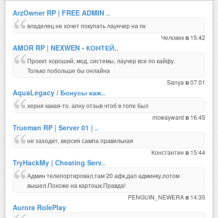
ArzOwner RP | FREE ADMIN ..
владелец не хочет покупать лаунчер на пк
Человек
15:42
в
AMOR RP | NEXWEN • КОНТЕЙ..
Проект хороший, мод, системы, лаучер все по кайфу.
Только побольше бы онлайна
Sanya
07:01
в
AquaLegacy / Бонусы каж..
херня какая-то. апну отзыв чтоб в топе был
mcwayward
16:45
в
Trueman RP | Server 01 | ..
не заходит, версия сампа правильная
Константин
15:44
в
TryHackMy | Cheating Serv..
Админ телепортировал,там 20 афк,дал админку,потом
вышел.Похоже на картошк.Правда!
PENGUIN_NEWERA
14:35
в
Aurora RolePlay