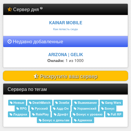
Сервер дня
KAINAR MOBILE
Как попасть сюда
Недавно добавленные
ARIZONA | GELIK
Онлайн:
1 из 1000
Раскрутите ваш сервер
Сервера по тегам
Новые
DeathMatch
Зомби
Выживание
Gang Wars
RPG
Русский
Адд-Он
Украинский
Бонус
Лидерки
RolePlay
Дрифт
Бонус к уровню
Full RP
Бонус к деньгам
Админки