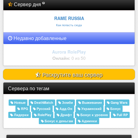
Сервер дня
RAME RUSSIA
Как попасть сюда
Недавно добавленные
Aurora RolePlay
Онлайн:
0 из 50
Раскрутите ваш сервер
Сервера по тегам
Новые
DeathMatch
Зомби
Выживание
Gang Wars
RPG
Русский
Адд-Он
Украинский
Бонус
Лидерки
RolePlay
Дрифт
Бонус к уровню
Full RP
Бонус к деньгам
Админки