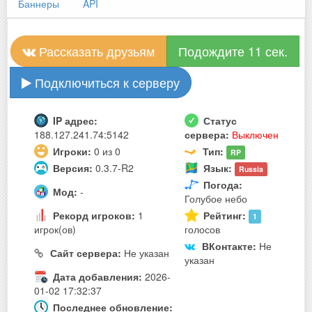
Баннеры
API
Рассказать друзьям
Подождите 10 сек.
Подключиться к серверу
IP адрес:
Статус
188.127.241.74:5142
сервера:
Выключен
Игроки:
0 из 0
Тип:
RP
Версия:
0.3.7-R2
Язык:
Russia
Погода:
Мод:
-
Голубое небо
Рекорд игроков:
1
Рейтинг:
1
игрок(ов)
голосов
ВКонтакте:
Не
Сайт сервера:
Не указан
указан
Дата добавления:
2026-
01-02 17:32:37
Последнее обновление: