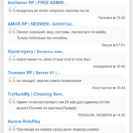
ArzOwner RP | FREE ADMIN ..
владелец не хочет покупать лаунчер на пк
Человек
15:42
в
AMOR RP | NEXWEN • БОНУСЫ..
Проект хороший, мод, системы, лаучер все по кайфу.
Только побольше бы онлайна
Sanya
07:01
в
AquaLegacy / Бонусы каж..
херня какая-то. апну отзыв чтоб в топе был
mcwayward
16:45
в
Trueman RP | Server 01 | ..
не заходит, версия сампа правильная
Константин
15:44
в
TryHackMy | Cheating Serv..
Админ телепортировал,там 20 афк,дал админку,потом
вышел.Похоже на картошк.Правда!
PENGUIN_NEWERA
14:35
в
Aurora RolePlay
При входе на сервер сразу дали лидерку,сервер