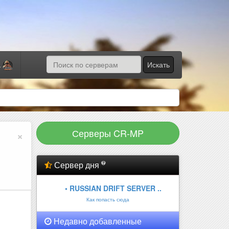
Искать
а
Серверы CR-MP
×
Сервер дня
• RUSSIAN DRIFT SERVER ..
Как попасть сюда
Недавно добавленные