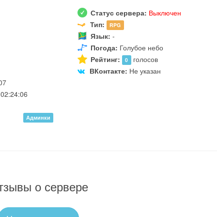
Статус сервера:
Выключен
Тип:
RPG
Язык:
-
Погода:
Голубое небо
Рейтинг:
голосов
0
ВКонтакте:
Не указан
07
02:24:06
Админки
тзывы о сервере