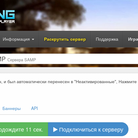
Информация
Раскрутить сервер
Поддержка
Игр
AMP
Сервера SAMP
н, и был автоматически перенесен в "Неактивированные", Нажмите
Баннеры
API
одождите 10 сек.
Подключиться к серверу