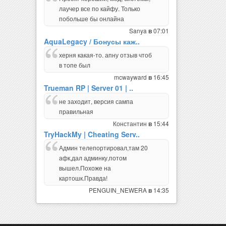
лаучер все по кайфу. Только
побольше бы онлайна
Sanya
07:01
в
AquaLegacy / Бонусы каж..
херня какая-то. апну отзыв чтоб
в топе был
mcwayward
16:45
в
Trueman RP | Server 01 | ..
не заходит, версия сампа
правильная
Константин
15:44
в
TryHackMy | Cheating Serv..
Админ телепортировал,там 20
афк,дал админку,потом
вышел.Похоже на
картошк.Правда!
PENGUIN_NEWERA
14:35
в