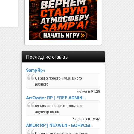
Последние отзывы
SampRp+
Сервер просто имба, много
разного
kiefwg
01:28
в
ArzOwner RP | FREE ADMIN ..
владелец не хочет покупать
лаунчер на пк
Человек
15:42
в
AMOR RP | NEXWEN • БОНУСЫ..
Проект хороший, мод, системы,