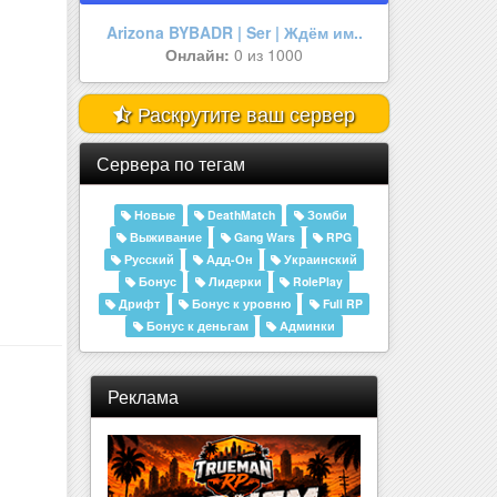
Aurora RolePlay
Онлайн:
0 из 50
Раскрутите ваш сервер
Сервера по тегам
Новые
DeathMatch
Зомби
Выживание
Gang Wars
RPG
Русский
Адд-Он
Украинский
Бонус
Лидерки
RolePlay
Дрифт
Бонус к уровню
Full RP
Бонус к деньгам
Админки
Реклама