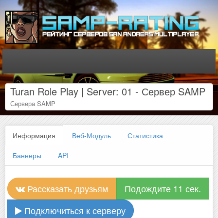
Turan Role Play | Server: 01 - Сервер SAMP
Сервера SAMP
Информация
Веб-Модуль
Статистика
Баннеры
API
Рассказать друзьям
Подождите 11 сек.
Подключиться к серверу