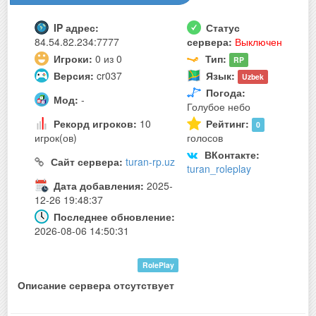
IP адрес:
Статус
84.54.82.234:7777
сервера:
Выключен
Игроки:
0 из 0
Тип:
RP
Версия:
cr037
Язык:
Uzbek
Погода:
Мод:
-
Голубое небо
Рекорд игроков:
10
Рейтинг:
0
игрок(ов)
голосов
ВКонтакте:
Сайт сервера:
turan-rp.uz
turan_roleplay
Дата добавления:
2025-
12-26 19:48:37
Последнее обновление:
2026-08-06 14:50:31
RolePlay
Описание сервера отсутствует