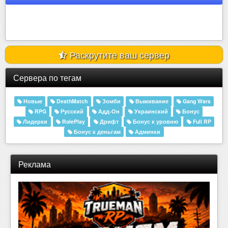
Aurora RolePlay
Онлайн:
0 из 50
Раскрутите ваш сервер
Сервера по тегам
Новые
DeathMatch
Зомби
Выживание
Gang Wars
RPG
Русский
Адд-Он
Украинский
Бонус
Лидерки
RolePlay
Дрифт
Бонус к уровню
Full RP
Бонус к деньгам
Админки
Реклама