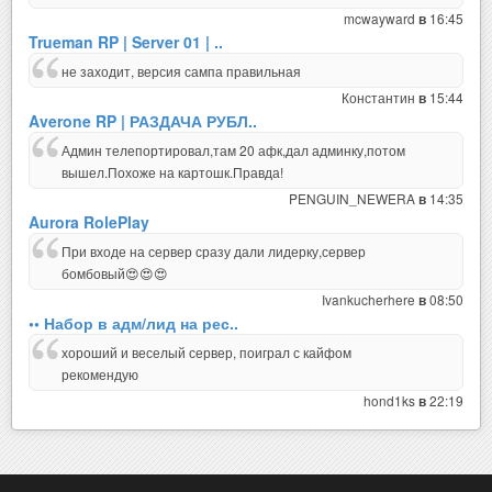
mcwayward
16:45
в
Trueman RP | Server 01 | ..
не заходит, версия сампа правильная
Константин
15:44
в
Averone RP | РАЗДАЧА РУБЛ..
Админ телепортировал,там 20 афк,дал админку,потом
вышел.Похоже на картошк.Правда!
PENGUIN_NEWERA
14:35
в
Aurora RolePlay
При входе на сервер сразу дали лидерку,сервер
бомбовый😍😍😍
Ivankucherhere
08:50
в
•• Набор в адм/лид на рес..
хороший и веселый сервер, поиграл с кайфом
рекомендую
hond1ks
22:19
в