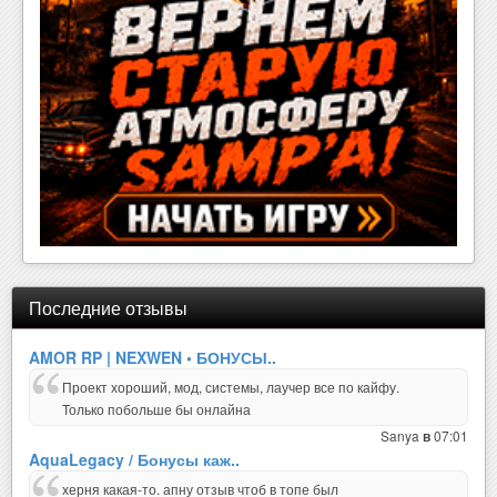
Последние отзывы
AMOR RP | NEXWEN • БОНУСЫ..
Проект хороший, мод, системы, лаучер все по кайфу.
Только побольше бы онлайна
Sanya
07:01
в
AquaLegacy / Бонусы каж..
херня какая-то. апну отзыв чтоб в топе был