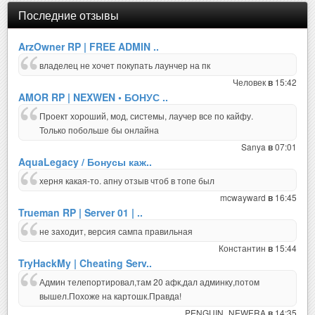
Последние отзывы
ArzOwner RP | FREE ADMIN ..
владелец не хочет покупать лаунчер на пк
Человек
15:42
в
AMOR RP | NEXWEN • БОНУС ..
Проект хороший, мод, системы, лаучер все по кайфу.
Только побольше бы онлайна
Sanya
07:01
в
AquaLegacy / Бонусы каж..
херня какая-то. апну отзыв чтоб в топе был
mcwayward
16:45
в
Trueman RP | Server 01 | ..
не заходит, версия сампа правильная
Константин
15:44
в
TryHackMy | Cheating Serv..
Админ телепортировал,там 20 афк,дал админку,потом
вышел.Похоже на картошк.Правда!
PENGUIN_NEWERA
14:35
в