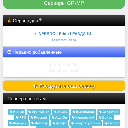
Серверы CR-MP
Сервер дня
•• INFERNO l Pride l РАЗДАЧИ ..
Как попасть сюда
Недавно добавленные
Aurora RolePlay
Онлайн:
0 из 50
Раскрутите ваш сервер
Сервера по тегам
Новые
DeathMatch
Зомби
Выживание
Gang Wars
RPG
Русский
Адд-Он
Украинский
Бонус
Лидерки
RolePlay
Дрифт
Бонус к уровню
Full RP