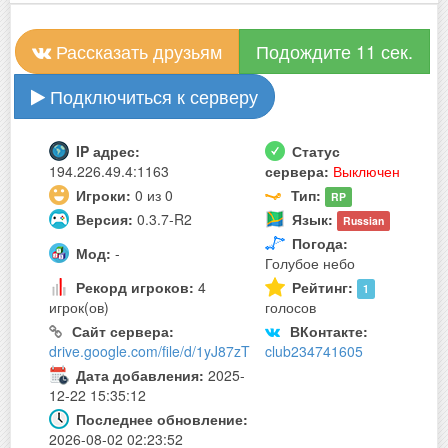
Рассказать друзьям
Подождите 10 сек.
Подключиться к серверу
IP адрес:
Статус
194.226.49.4:1163
сервера:
Выключен
Игроки:
0 из 0
Тип:
RP
Версия:
0.3.7-R2
Язык:
Russian
Погода:
Мод:
-
Голубое небо
Рекорд игроков:
4
Рейтинг:
1
игрок(ов)
голосов
Сайт сервера:
ВКонтакте:
drive.google.com/file/d/1yJ87zT
club234741605
Дата добавления:
2025-
12-22 15:35:12
Последнее обновление:
2026-08-02 02:23:52