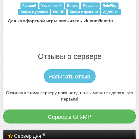
Русский
Украинский
Бонус
Лидерки
RolePlay
Бонус к уровню
Full RP
Бонус к деньгам
Админки
Для комфортной игры свяжитесь vk.com/lamtta
Отзывы о сервере
Написать отзыв
Отзывов к этому серверу пока нету, но вы можете сделать это
первым!
Серверы CR-MP
Сервер дня