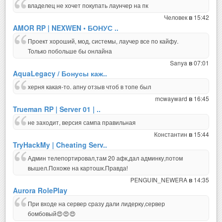
владелец не хочет покупать лаунчер на пк
Человек
15:42
в
AMOR RP | NEXWEN • БОНУС ..
Проект хороший, мод, системы, лаучер все по кайфу.
Только побольше бы онлайна
Sanya
07:01
в
AquaLegacy / Бонусы каж..
херня какая-то. апну отзыв чтоб в топе был
mcwayward
16:45
в
Trueman RP | Server 01 | ..
не заходит, версия сампа правильная
Константин
15:44
в
TryHackMy | Cheating Serv..
Админ телепортировал,там 20 афк,дал админку,потом
вышел.Похоже на картошк.Правда!
PENGUIN_NEWERA
14:35
в
Aurora RolePlay
При входе на сервер сразу дали лидерку,сервер
бомбовый😍😍😍