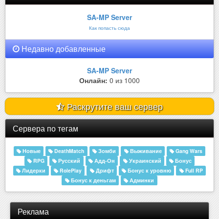
SA-MP Server
Как попасть сюда
Недавно добавленные
SA-MP Server
Онлайн:
0 из 1000
Раскрутите ваш сервер
Сервера по тегам
Новые
DeathMatch
Зомби
Выживание
Gang Wars
RPG
Русский
Адд-Он
Украинский
Бонус
Лидерки
RolePlay
Дрифт
Бонус к уровню
Full RP
Бонус к деньгам
Админки
Реклама