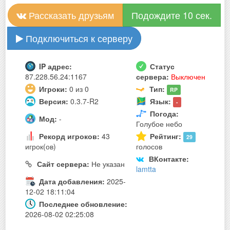
Рассказать друзьям
Подождите 10 сек.
Подключиться к серверу
IP адрес:
Статус
87.228.56.24:1167
сервера:
Выключен
Игроки:
0 из 0
Тип:
RP
Версия:
0.3.7-R2
Язык:
-
Погода:
Мод:
-
Голубое небо
Рекорд игроков:
43
Рейтинг:
29
игрок(ов)
голосов
ВКонтакте:
Сайт сервера:
Не указан
lamtta
Дата добавления:
2025-
12-02 18:11:04
Последнее обновление:
2026-08-02 02:25:08