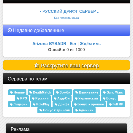
• РУССКИЙ ДРИФТ СЕРВЕР ..
Как попасть сюда
Недавно добавленные
Arizona BYBADR | Ser | Ждём им..
Онлайн:
0 из 1000
Раскрутите ваш сервер
Сервера по тегам
Новые
DeathMatch
Зомби
Выживание
Gang Wars
RPG
Русский
Адд-Он
Украинский
Бонус
Лидерки
RolePlay
Дрифт
Бонус к уровню
Full RP
Бонус к деньгам
Админки
Реклама