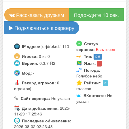
Рассказать друзьям
Подождите 10 сек.
Подключиться к серверу
Статус
IP адрес:
jdrjdrekrd:1113
сервера:
Выключен
Игроки:
0 из 0
Тип:
DM
Версия:
0.3.7-R2
Язык:
-
Погода:
Мод:
-
Голубое небо
Рекорд игроков:
0
Рейтинг:
0
игрок(ов)
голосов
ВКонтакте:
Не
Сайт сервера:
Не указан
указан
Дата добавления:
2025-
11-29 17:25:46
Последнее обновление:
2026-08-02 02:23:43