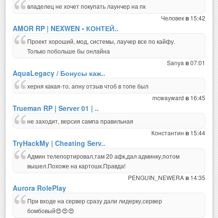
владелец не хочет покупать лаунчер на пк
Человек
15:42
в
AMOR RP | NEXWEN • КОНТЕЙ..
Проект хороший, мод, системы, лаучер все по кайфу.
Только побольше бы онлайна
Sanya
07:01
в
AquaLegacy / Бонусы каж..
херня какая-то. апну отзыв чтоб в топе был
mcwayward
16:45
в
Trueman RP | Server 01 | ..
не заходит, версия сампа правильная
Константин
15:44
в
TryHackMy | Cheating Serv..
Админ телепортировал,там 20 афк,дал админку,потом
вышел.Похоже на картошк.Правда!
PENGUIN_NEWERA
14:35
в
Aurora RolePlay
При входе на сервер сразу дали лидерку,сервер
бомбовый😍😍😍