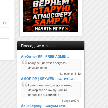
Последние отзывы
ArzOwner RP | FREE ADMIN ..
владелец не хочет покупать
лаунчер на пк
Человек
15:42
в
AMOR RP | NEXWEN • БОНУСЫ..
Проект хороший, мод, системы,
лаучер все по кайфу. Только
побольше бы онлайна
Sanya
07:01
в
AquaLegacy / Бонусы каж..