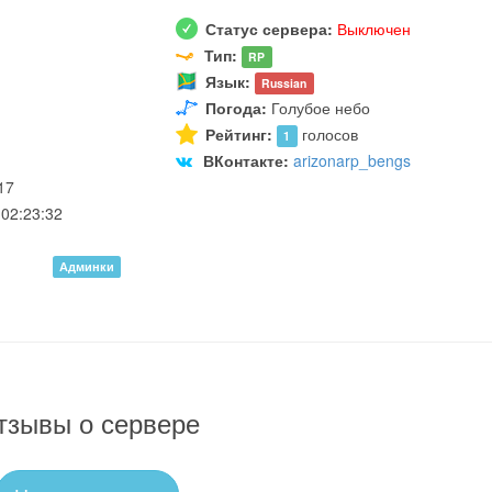
Статус сервера:
Выключен
Тип:
RP
Язык:
Russian
Погода:
Голубое небо
Рейтинг:
голосов
1
ВКонтакте:
arizonarp_bengs
17
02:23:32
Админки
тзывы о сервере