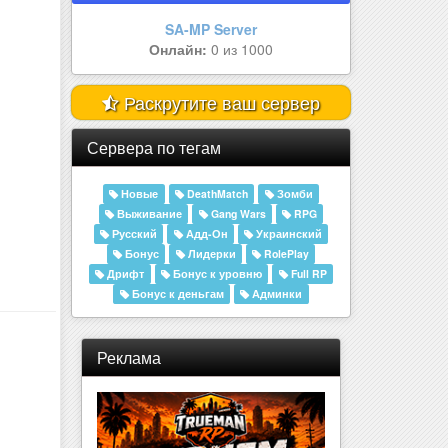
Amelor Sakura | 25.000.000 | Р..
Онлайн:
0 из 555
Раскрутите ваш сервер
Сервера по тегам
Новые
DeathMatch
Зомби
Выживание
Gang Wars
RPG
Русский
Адд-Он
Украинский
Бонус
Лидерки
RolePlay
Дрифт
Бонус к уровню
Full RP
Бонус к деньгам
Админки
Реклама