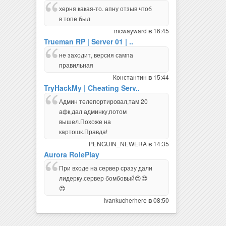
херня какая-то. апну отзыв чтоб
в топе был
mcwayward
16:45
в
Trueman RP | Server 01 | ..
не заходит, версия сампа
правильная
Константин
15:44
в
TryHackMy | Cheating Serv..
Админ телепортировал,там 20
афк,дал админку,потом
вышел.Похоже на
картошк.Правда!
PENGUIN_NEWERA
14:35
в
Aurora RolePlay
При входе на сервер сразу дали
лидерку,сервер бомбовый😍😍
😍
Ivankucherhere
08:50
в