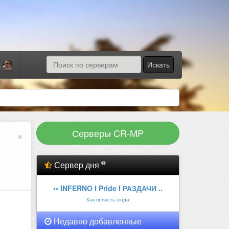
Искать
а
Серверы CR-MP
×
Сервер дня
•• INFERNO l Pride l РАЗДАЧИ ..
Как попасть сюда
Недавно добавленные