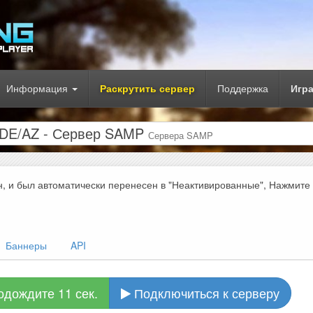
Информация
Раскрутить сервер
Поддержка
Игр
DE/AZ - Сервер SAMP
Сервера SAMP
н, и был автоматически перенесен в "Неактивированные", Нажмите
Баннеры
API
одождите 10 сек.
Подключиться к серверу