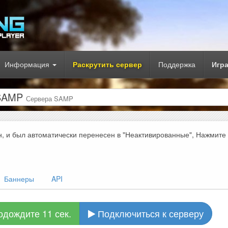
Информация
Раскрутить сервер
Поддержка
Игр
р SAMP
Сервера SAMP
н, и был автоматически перенесен в "Неактивированные", Нажмите
Баннеры
API
одождите 11 сек.
Подключиться к серверу