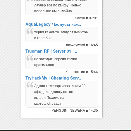
лаучер все по кайфу. Только
побольше бы онлайна
Sanya
07:01
в
AquaLegacy / Бонусы каж..
херня какая-то. апну отзыв чтоб
в топе был
mcwayward
16:45
в
Trueman RP | Server 01 | ..
не заходит, версия сампа
правильная
Константин
15:44
в
TryHackMy | Cheating Serv..
Админ телепортировал,там 20
афк,дал админку,потом
вышел.Похоже на
картошк.Правда!
PENGUIN_NEWERA
14:35
в