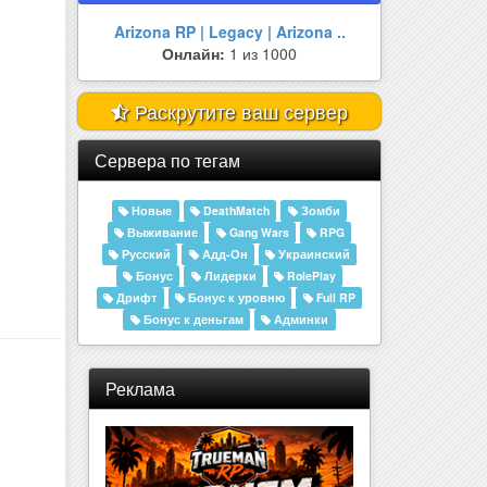
Arizona RP | Legacy | Arizona ..
Онлайн:
1 из 1000
Раскрутите ваш сервер
Сервера по тегам
Новые
DeathMatch
Зомби
Выживание
Gang Wars
RPG
Русский
Адд-Он
Украинский
Бонус
Лидерки
RolePlay
Дрифт
Бонус к уровню
Full RP
Бонус к деньгам
Админки
Реклама