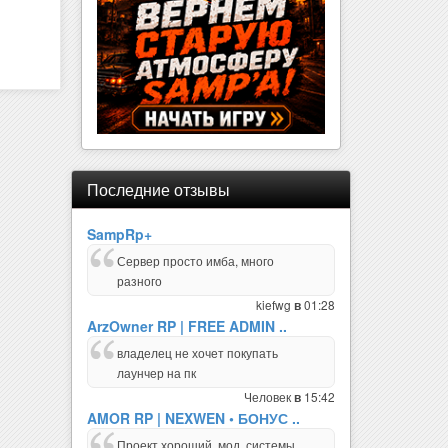
Последние отзывы
SampRp+
Сервер просто имба, много
разного
kiefwg
01:28
в
ArzOwner RP | FREE ADMIN ..
владелец не хочет покупать
лаунчер на пк
Человек
15:42
в
AMOR RP | NEXWEN • БОНУС ..
Проект хороший, мод, системы,