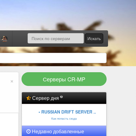
Искать
а
Серверы CR-MP
×
Сервер дня
• RUSSIAN DRIFT SERVER ..
Как попасть сюда
Недавно добавленные