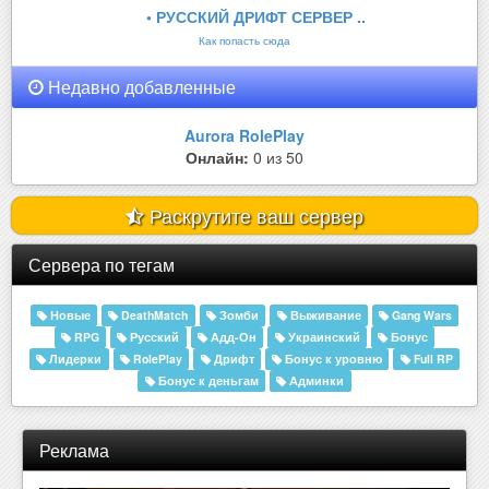
• РУССКИЙ ДРИФТ СЕРВЕР ..
Как попасть сюда
Недавно добавленные
Aurora RolePlay
Онлайн:
0 из 50
Раскрутите ваш сервер
Сервера по тегам
Новые
DeathMatch
Зомби
Выживание
Gang Wars
RPG
Русский
Адд-Он
Украинский
Бонус
Лидерки
RolePlay
Дрифт
Бонус к уровню
Full RP
Бонус к деньгам
Админки
Реклама