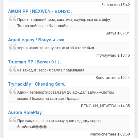
Человек
15:42
в
AMOR RP | NEXWEN • БОНУС ..
Проект хороший, мод, системы, лаучер все по кайфу.
Только побольше бы онлайна
Sanya
07:01
в
AquaLegacy / Бонусы каж..
херня какая-то. апну отзыв чтоб в топе был
mcwayward
16:45
в
Trueman RP | Server 01 | ..
не заходит, версия сампа правильная
Константин
15:44
в
TryHackMy | Cheating Serv..
Админ телепортировал,там 20 афк,дал админку,потом
вышел.Похоже на картошк.Правда!
PENGUIN_NEWERA
14:35
в
Aurora RolePlay
При входе на сервер сразу дали лидерку,сервер
бомбовый😍😍😍
Ivankucherhere
08:50
в