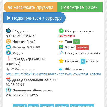
Рассказать друзьям
Подождите 10 сек.
Подключиться к серверу
IP адрес:
Статус сервера:
80.242.59.112:4153
Выключен
Игроки:
0 из 0
Тип:
RP
Версия:
0.3.7-R2
Язык:
Russian
Мод:
-
Погода:
Голубое небо
Рекорд игроков:
13
Рейтинг:
голосов
0
игрок(ов)
Сайт сервера:
ВКонтакте:
http://forum.wh28190.web4.maze-
https://vk.com/fooki_arizona
Дата добавления:
2025-11-
23 08:09:04
Последнее обновление:
2026-08-02 02:24:25
Русский
Бонус
Лидерки
RolePlay
Бонус к уровню