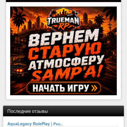
Последние отзывы
AquaLegacy RolePlay | Рес..