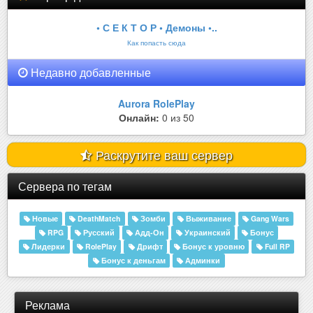
• С Е К Т О Р • Демоны •..
Как попасть сюда
Недавно добавленные
Aurora RolePlay
Онлайн:
0 из 50
Раскрутите ваш сервер
Сервера по тегам
Новые
DeathMatch
Зомби
Выживание
Gang Wars
RPG
Русский
Адд-Он
Украинский
Бонус
Лидерки
RolePlay
Дрифт
Бонус к уровню
Full RP
Бонус к деньгам
Админки
Реклама