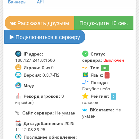
Баннеры
API
Рассказать друзьям
Подождите 10 сек.
Подключиться к серверу
IP адрес:
Статус
188.127.241.8:1506
сервера:
Выключен
Игроки:
0 из 0
Тип:
RP
Версия:
0.3.7-R2
Язык:
-
Погода:
Мод:
-
Голубое небо
Рекорд игроков:
3
Рейтинг:
0
игрок(ов)
голосов
ВКонтакте:
Не
Сайт сервера:
Не указан
указан
Дата добавления:
2025-
11-12 08:36:25
Последнее обновление: