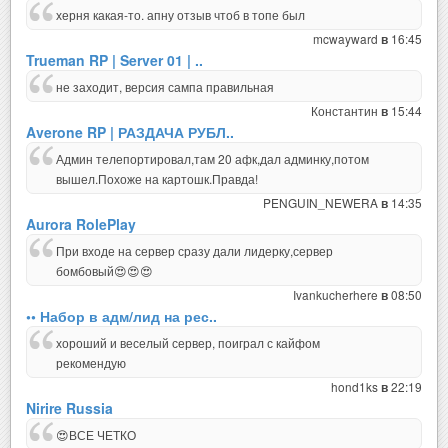
херня какая-то. апну отзыв чтоб в топе был
mcwayward
16:45
в
Trueman RP | Server 01 | ..
не заходит, версия сампа правильная
Константин
15:44
в
Averone RP | РАЗДАЧА РУБЛ..
Админ телепортировал,там 20 афк,дал админку,потом
вышел.Похоже на картошк.Правда!
PENGUIN_NEWERA
14:35
в
Aurora RolePlay
При входе на сервер сразу дали лидерку,сервер
бомбовый😍😍😍
Ivankucherhere
08:50
в
•• Набор в адм/лид на рес..
хороший и веселый сервер, поиграл с кайфом
рекомендую
hond1ks
22:19
в
Nirire Russia
😍ВСЕ ЧЕТКО