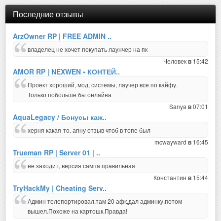
Последние отзывы
ArzOwner RP | FREE ADMIN ..
владелец не хочет покупать лаунчер на пк
Человек
15:42
в
AMOR RP | NEXWEN • КОНТЕЙ..
Проект хороший, мод, системы, лаучер все по кайфу.
Только побольше бы онлайна
Sanya
07:01
в
AquaLegacy / Бонусы каж..
херня какая-то. апну отзыв чтоб в топе был
mcwayward
16:45
в
Trueman RP | Server 01 | ..
не заходит, версия сампа правильная
Константин
15:44
в
TryHackMy | Cheating Serv..
Админ телепортировал,там 20 афк,дал админку,потом
вышел.Похоже на картошк.Правда!