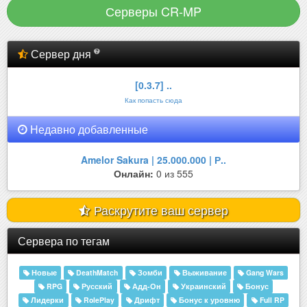
Серверы CR-MP
Сервер дня
[0.3.7] ..
Как попасть сюда
Недавно добавленные
Amelor Sakura | 25.000.000 | Р..
Онлайн:
0 из 555
Раскрутите ваш сервер
Сервера по тегам
Новые
DeathMatch
Зомби
Выживание
Gang Wars
RPG
Русский
Адд-Он
Украинский
Бонус
Лидерки
RolePlay
Дрифт
Бонус к уровню
Full RP