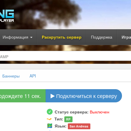
Информация
Раскрутить сервер
Поддержка
Игр
SAMP
Баннеры
API
одождите 10 сек.
Подключиться к серверу
Статус сервера:
Выключен
Тип:
RP
Язык:
San Andreas