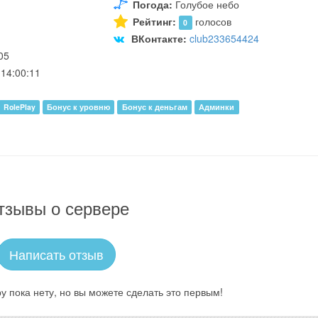
Погода:
Голубое небо
Рейтинг:
голосов
0
ВКонтакте:
club233654424
05
14:00:11
RolePlay
Бонус к уровню
Бонус к деньгам
Админки
тзывы о сервере
Написать отзыв
у пока нету, но вы можете сделать это первым!