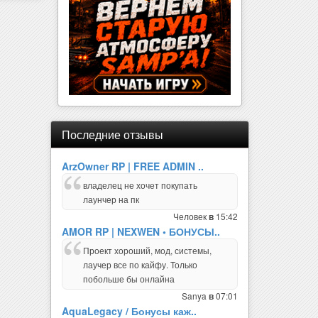
Последние отзывы
ArzOwner RP | FREE ADMIN ..
владелец не хочет покупать
лаунчер на пк
Человек
15:42
в
AMOR RP | NEXWEN • БОНУСЫ..
Проект хороший, мод, системы,
лаучер все по кайфу. Только
побольше бы онлайна
Sanya
07:01
в
AquaLegacy / Бонусы каж..