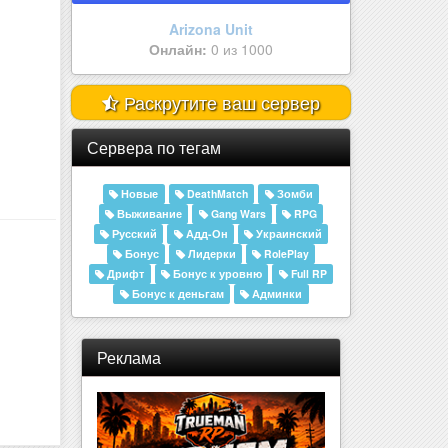
Arizona BYBADR | Ser | Ждём им..
Онлайн:
1 из 1000
Раскрутите ваш сервер
Сервера по тегам
Новые
DeathMatch
Зомби
Выживание
Gang Wars
RPG
Русский
Адд-Он
Украинский
Бонус
Лидерки
RolePlay
Дрифт
Бонус к уровню
Full RP
Бонус к деньгам
Админки
Реклама