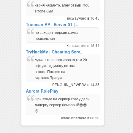
херня какая-то. апну отзыв чтоб
в топе был
mcwayward
16:45
в
Trueman RP | Server 01 | ..
не заходит, версия сампа
правильная
Константин
15:44
в
TryHackMy | Cheating Serv..
Админ телепортировал,там 20
афк,дал админку,потом
вышел.Похоже на
картошк.Правда!
PENGUIN_NEWERA
14:35
в
Aurora RolePlay
При входе на сервер сразу дали
лидерку,сервер бомбовый😍😍
😍
Ivankucherhere
08:50
в