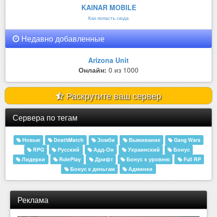
KAINAR MOBILE
Как попасть сюда
Недавно добавленные
Arizona Unit
Онлайн:
0 из 1000
Раскрутите ваш сервер
Сервера по тегам
Новые
DeathMatch
Зомби
Выживание
Gang Wars
RPG
Русский
Адд-Он
Украинский
Бонус
Лидерки
RolePlay
Дрифт
Бонус к уровню
Full RP
Бонус к деньгам
Админки
Реклама