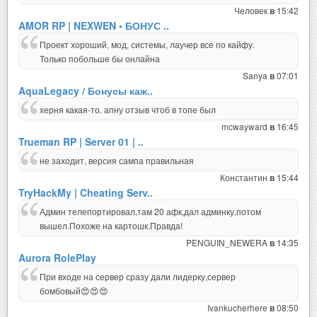
Человек
15:42
в
AMOR RP | NEXWEN • БОНУС ..
Проект хороший, мод, системы, лаучер все по кайфу.
Только побольше бы онлайна
Sanya
07:01
в
AquaLegacy / Бонусы каж..
херня какая-то. апну отзыв чтоб в топе был
mcwayward
16:45
в
Trueman RP | Server 01 | ..
не заходит, версия сампа правильная
Константин
15:44
в
TryHackMy | Cheating Serv..
Админ телепортировал,там 20 афк,дал админку,потом
вышел.Похоже на картошк.Правда!
PENGUIN_NEWERA
14:35
в
Aurora RolePlay
При входе на сервер сразу дали лидерку,сервер
бомбовый😍😍😍
Ivankucherhere
08:50
в