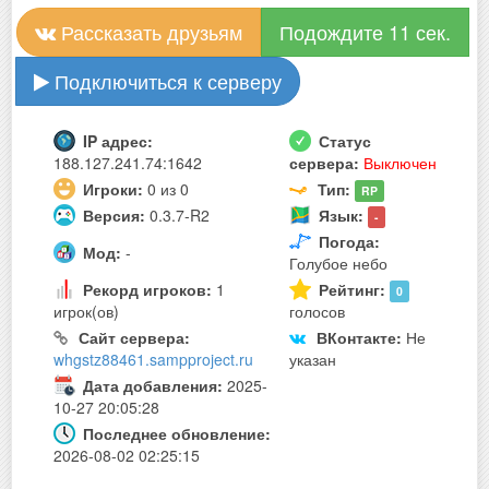
Рассказать друзьям
Подождите 11 сек.
Подключиться к серверу
IP адрес:
Статус
188.127.241.74:1642
сервера:
Выключен
Игроки:
0 из 0
Тип:
RP
Версия:
0.3.7-R2
Язык:
-
Погода:
Мод:
-
Голубое небо
Рекорд игроков:
1
Рейтинг:
0
игрок(ов)
голосов
Сайт сервера:
ВКонтакте:
Не
whgstz88461.sampproject.ru
указан
Дата добавления:
2025-
10-27 20:05:28
Последнее обновление:
2026-08-02 02:25:15