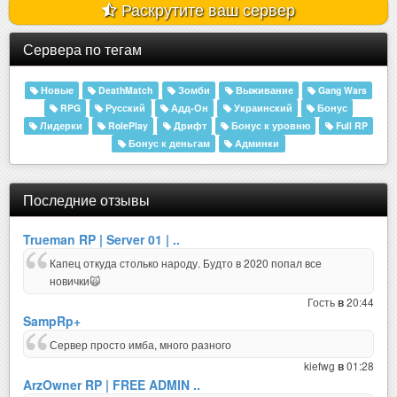
Раскрутите ваш сервер
Сервера по тегам
Новые
DeathMatch
Зомби
Выживание
Gang Wars
RPG
Русский
Адд-Он
Украинский
Бонус
Лидерки
RolePlay
Дрифт
Бонус к уровню
Full RP
Бонус к деньгам
Админки
Последние отзывы
Trueman RP | Server 01 | ..
Капец откуда столько народу. Будто в 2020 попал все
новички🙀
Гость
20:44
в
SampRp+
Сервер просто имба, много разного
kiefwg
01:28
в
ArzOwner RP | FREE ADMIN ..