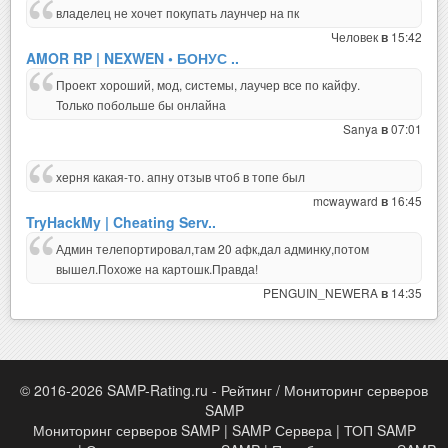
владелец не хочет покупать лаунчер на пк
Человек
15:42
в
AMOR RP | NEXWEN • БОНУС ..
Проект хороший, мод, системы, лаучер все по кайфу.
Только побольше бы онлайна
Sanya
07:01
в
херня какая-то. апну отзыв чтоб в топе был
mcwayward
16:45
в
TryHackMy | Cheating Serv..
Админ телепортировал,там 20 афк,дал админку,потом
вышел.Похоже на картошк.Правда!
PENGUIN_NEWERA
14:35
в
© 2016-2026 SAMP-Rating.ru - Рейтинг / Мониторинг серверов
SAMP
Мониторинг серверов SAMP | SAMP Сервера | ТОП SAMP