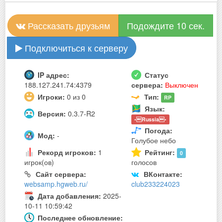
Рассказать друзьям
Подождите 10 сек.
Подключиться к серверу
IP адрес:
Статус
188.127.241.74:4379
сервера:
Выключен
Игроки:
0 из 0
Тип:
RP
Язык:
Версия:
0.3.7-R2
•Russia•
Погода:
Мод:
-
Голубое небо
Рекорд игроков:
1
Рейтинг:
0
игрок(ов)
голосов
Сайт сервера:
ВКонтакте:
websamp.hgweb.ru/
club233224023
Дата добавления:
2025-
10-11 10:59:42
Последнее обновление: