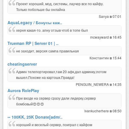
Проект хороший, мод, системы, лаучер все по кайфу.
Только побольше бы онлайна
Sanya
07:01
в
AquaLegacy / Бонусы каж..
херня какая-то. апну отзыв чтоб в топе был
mcwayward
16:45
в
Trueman RP | Server 01 | ..
не заходит, версия сампа правильная
Константин
15:44
в
cheatingserver
Админ телепортировал,там 20 афк,дал админку,потом
вышел.Похоже на картошк.Правда!
PENGUIN_NEWERA
14:35
в
Aurora RolePlay
При входе на сервер сразу дали лидерку,сервер
бомбовый😍😍😍
Ivankucherhere
08:50
в
•• 100KK, 25K Donate[adm/..
хороший и веселый сервер, поиграл с кайфом