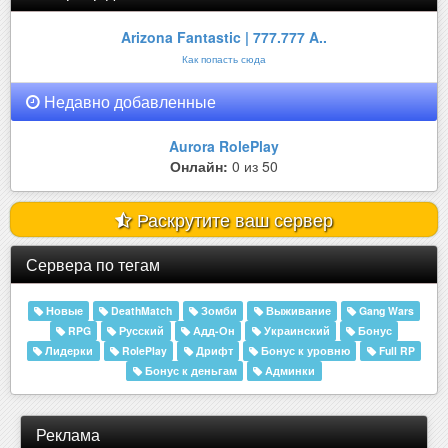
Arizona Fantastic | 777.777 A..
Как попасть сюда
Недавно добавленные
Aurora RolePlay
Онлайн:
0 из 50
Раскрутите ваш сервер
Сервера по тегам
Новые
DeathMatch
Зомби
Выживание
Gang Wars
RPG
Русский
Адд-Он
Украинский
Бонус
Лидерки
RolePlay
Дрифт
Бонус к уровню
Full RP
Бонус к деньгам
Админки
Реклама