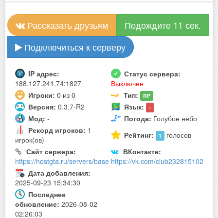
Рассказать друзьям
Подождите 11 сек.
Подключиться к серверу
IP адрес:
Статус сервера:
188.127.241.74:1827
Выключен
Игроки:
0 из 0
Тип:
RP
Версия:
0.3.7-R2
Язык:
-
Мод:
-
Погода:
Голубое небо
Рекорд игроков:
1
Рейтинг:
голосов
1
игрок(ов)
Сайт сервера:
ВКонтакте:
https://hostgta.ru/servers/base
https://vk.com/club232815102
Дата добавления:
2025-09-23 15:34:30
Последнее
обновление:
2026-08-02
02:26:03