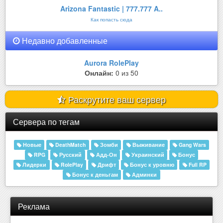
Arizona Fantastic | 777.777 A..
Как попасть сюда
Недавно добавленные
Aurora RolePlay
Онлайн:
0 из 50
Раскрутите ваш сервер
Сервера по тегам
Новые
DeathMatch
Зомби
Выживание
Gang Wars
RPG
Русский
Адд-Он
Украинский
Бонус
Лидерки
RolePlay
Дрифт
Бонус к уровню
Full RP
Бонус к деньгам
Админки
Реклама