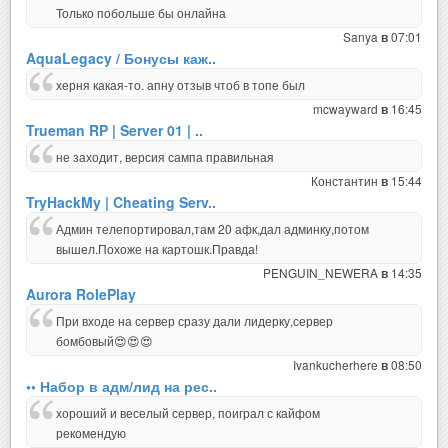
Только побольше бы онлайна
Sanya
07:01
в
AquaLegacy / Бонусы каж..
херня какая-то. апну отзыв чтоб в топе был
mcwayward
16:45
в
Trueman RP | Server 01 | ..
не заходит, версия сампа правильная
Константин
15:44
в
TryHackMy | Cheating Serv..
Админ телепортировал,там 20 афк,дал админку,потом
вышел.Похоже на картошк.Правда!
PENGUIN_NEWERA
14:35
в
Aurora RolePlay
При входе на сервер сразу дали лидерку,сервер
бомбовый😍😍😍
Ivankucherhere
08:50
в
•• Набор в адм/лид на рес..
хороший и веселый сервер, поиграл с кайфом
рекомендую