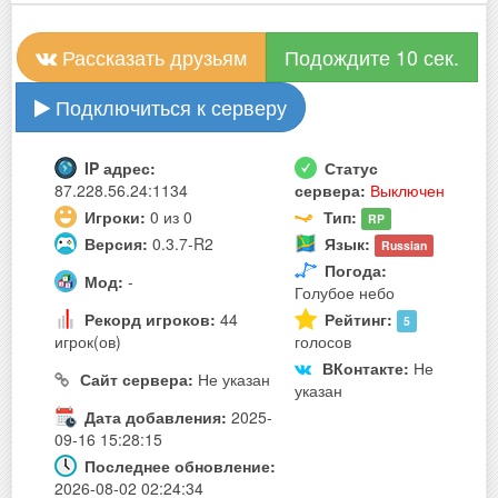
Рассказать друзьям
Подождите 10 сек.
Подключиться к серверу
IP адрес:
Статус
87.228.56.24:1134
сервера:
Выключен
Игроки:
0 из 0
Тип:
RP
Версия:
0.3.7-R2
Язык:
Russian
Погода:
Мод:
-
Голубое небо
Рекорд игроков:
44
Рейтинг:
5
игрок(ов)
голосов
ВКонтакте:
Не
Сайт сервера:
Не указан
указан
Дата добавления:
2025-
09-16 15:28:15
Последнее обновление:
2026-08-02 02:24:34