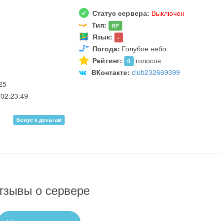
Статус сервера:
Выключен
Тип:
RP
Язык:
-
Погода:
Голубое небо
Рейтинг:
голосов
0
ВКонтакте:
club232669399
25
02:23:49
Бонус к деньгам
тзывы о сервере