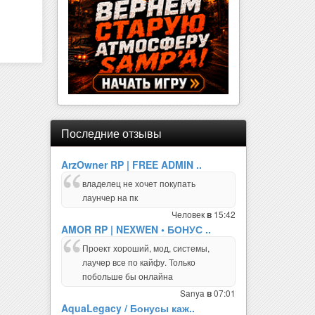
Последние отзывы
ArzOwner RP | FREE ADMIN ..
владелец не хочет покупать
лаунчер на пк
Человек
15:42
в
AMOR RP | NEXWEN • БОНУС ..
Проект хороший, мод, системы,
лаучер все по кайфу. Только
побольше бы онлайна
Sanya
07:01
в
AquaLegacy / Бонусы каж..