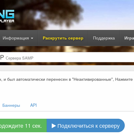
Информация
Раскрутить сервер
Поддержка
Игр
MP
Сервера SAMP
н, и был автоматически перенесен в "Неактивированные", Нажмите
Баннеры
API
одождите 10 сек.
Подключиться к серверу