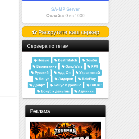
Amelor Sakura | 25.000.000 | Р..
Онлайн:
0 из 555
Раскрутите ваш сервер
Сервера по тегам
Новые
DeathMatch
Зомби
Выживание
Gang Wars
RPG
Русский
Адд-Он
Украинский
Бонус
Лидерки
RolePlay
Дрифт
Бонус к уровню
Full RP
Бонус к деньгам
Админки
Реклама