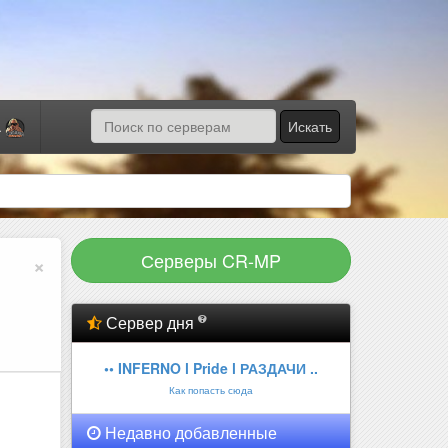
Искать
а
Серверы CR-MP
×
Сервер дня
•• INFERNO l Pride l РАЗДАЧИ ..
Как попасть сюда
Недавно добавленные