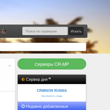
Искать
а
Серверы CR-MP
×
Сервер дня
CRIMSON RUSSIA
Как попасть сюда
Недавно добавленные