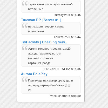
херня какая-то. апну отзыв чтоб
в топе был
mcwayward
16:45
в
Trueman RP | Server 01 | ..
не заходит, версия сампа
правильная
Константин
15:44
в
TryHackMy | Cheating Serv..
Админ телепортировал,там 20
афк,дал админку,потом
вышел.Похоже на
картошк.Правда!
PENGUIN_NEWERA
14:35
в
Aurora RolePlay
При входе на сервер сразу дали
лидерку,сервер бомбовый😍😍
😍
Ivankucherhere
08:50
в