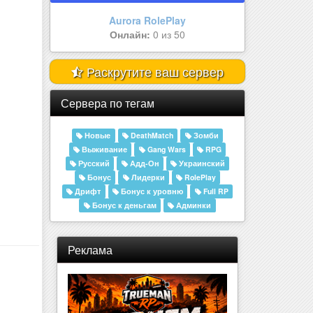
Trueman RP | Server 01 | TRUEM..
Онлайн:
945 из 1000
Раскрутите ваш сервер
Сервера по тегам
Новые
DeathMatch
Зомби
Выживание
Gang Wars
RPG
Русский
Адд-Он
Украинский
Бонус
Лидерки
RolePlay
Дрифт
Бонус к уровню
Full RP
Бонус к деньгам
Админки
Реклама