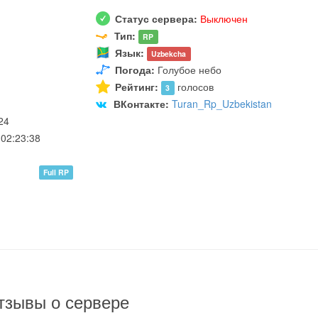
Статус сервера:
Выключен
Тип:
RP
Язык:
Uzbekcha
Погода:
Голубое небо
Рейтинг:
голосов
3
ВКонтакте:
Turan_Rp_Uzbekistan
24
02:23:38
Full RP
тзывы о сервере