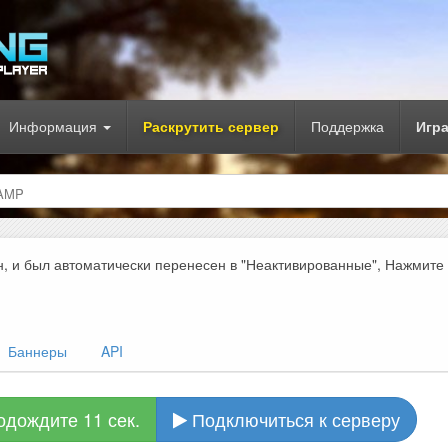
Информация
Раскрутить сервер
Поддержка
Игр
SAMP
н, и был автоматически перенесен в "Неактивированные", Нажмите
Баннеры
API
одождите 10 сек.
Подключиться к серверу