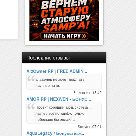
Последние отзывы
ArzOwner RP | FREE ADMIN ..
владелец не хочет покупать
лаунчер на пк
Человек
15:42
в
AMOR RP | NEXWEN • БОНУС ..
Проект хороший, мод, системы,
лаучер все по кайфу. Только
побольше бы онлайна
Sanya
07:01
в
AquaLegacy / Бонусы каж..