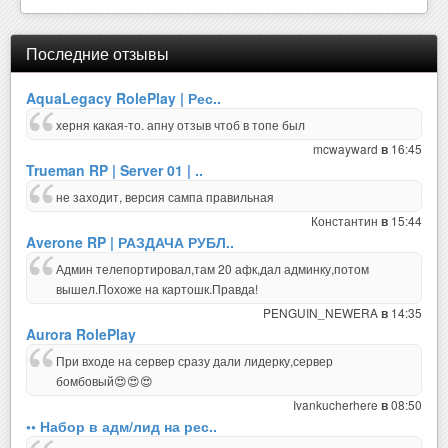
Последние отзывы
AquaLegacy RolePlay | Рес..
херня какая-то. апну отзыв чтоб в топе был
mcwayward
16:45
в
Trueman RP | Server 01 | ..
не заходит, версия сампа правильная
Константин
15:44
в
Averone RP | РАЗДАЧА РУБЛ..
Админ телепортировал,там 20 афк,дал админку,потом
вышел.Похоже на картошк.Правда!
PENGUIN_NEWERA
14:35
в
Aurora RolePlay
При входе на сервер сразу дали лидерку,сервер
бомбовый😍😍😍
Ivankucherhere
08:50
в
•• Набор в адм/лид на рес..