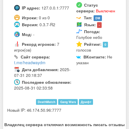
Статус
IP адрес:
127.0.0.1:7777
сервера:
Выключен
Игроки:
0 из 0
Тип:
DM
Версия:
0.3.7-R2
Язык:
-
Погода:
Мод:
-
Голубое небо
Рекорд игроков:
7
Рейтинг:
0
игрок(ов)
голосов
Сайт сервера:
ВКонтакте:
Не
t.me/headwaydm
указан
Дата добавления:
2025-
07-31 20:18:37
Последнее обновление:
2025-08-31 02:33:58
DeathMatch
Gang Wars
Дрифт
Новый IP: 46.174.50.96:7777
Владелец сервера отключил возможность писать отзывы