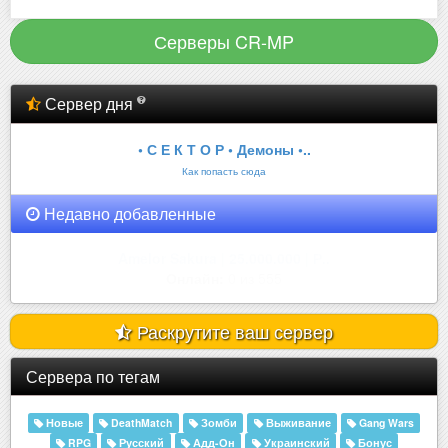
Серверы CR-MP
Сервер дня
• С Е К Т О Р • Демоны •..
Как попасть сюда
Недавно добавленные
Aurora RolePlay
Онлайн:
0 из 50
Раскрутите ваш сервер
Сервера по тегам
Новые
DeathMatch
Зомби
Выживание
Gang Wars
RPG
Русский
Адд-Он
Украинский
Бонус