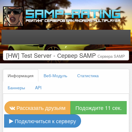
[HW] Test Server - Сервер SAMP
Сервера SAMP
Информация
Веб-Модуль
Статистика
Баннеры
API
Рассказать друзьям
Подождите 11 сек.
Подключиться к серверу