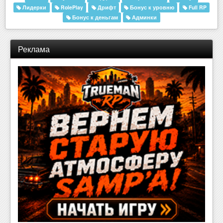
Лидерки
RolePlay
Дрифт
Бонус к уровню
Full RP
Бонус к деньгам
Админки
Реклама