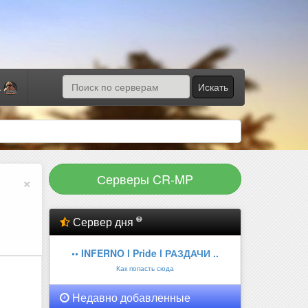
Искать
а
Серверы CR-MP
×
Сервер дня
•• INFERNO l Pride l РАЗДАЧИ ..
Как попасть сюда
Недавно добавленные