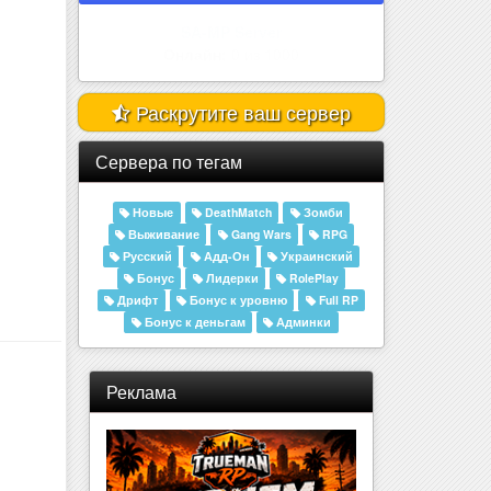
Amelor Sakura | 25.000.000 | Р..
Онлайн:
0 из 555
Раскрутите ваш сервер
Сервера по тегам
Новые
DeathMatch
Зомби
Выживание
Gang Wars
RPG
Русский
Адд-Он
Украинский
Бонус
Лидерки
RolePlay
Дрифт
Бонус к уровню
Full RP
Бонус к деньгам
Админки
Реклама