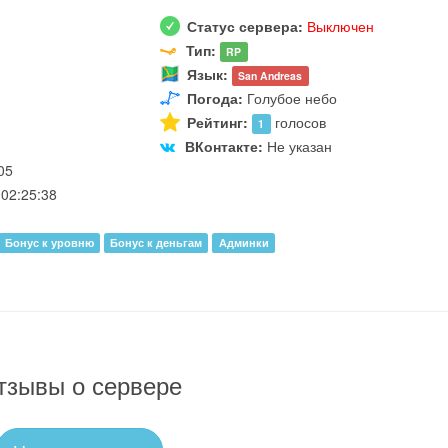
Статус сервера:
Выключен
Тип:
RP
Язык:
San Andreas
Погода:
Голубое небо
Рейтинг:
голосов
1
ВКонтакте:
Не указан
05
02:25:38
Бонус к уровню
Бонус к деньгам
Админки
тзывы о сервере