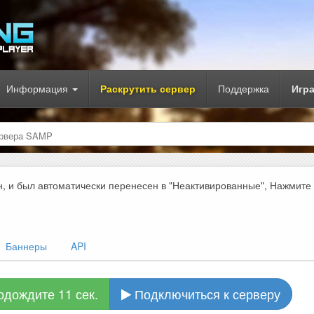
Информация
Раскрутить сервер
Поддержка
Игр
рвера SAMP
н, и был автоматически перенесен в "Неактивированные", Нажмите
Баннеры
API
одождите 10 сек.
Подключиться к серверу