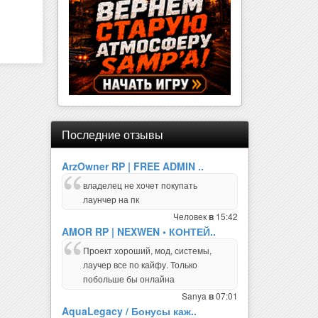
Последние отзывы
ArzOwner RP | FREE ADMIN ..
владелец не хочет покупать
лаунчер на пк
Человек
15:42
в
AMOR RP | NEXWEN • КОНТЕЙ..
Проект хороший, мод, системы,
лаучер все по кайфу. Только
побольше бы онлайна
Sanya
07:01
в
AquaLegacy / Бонусы каж..