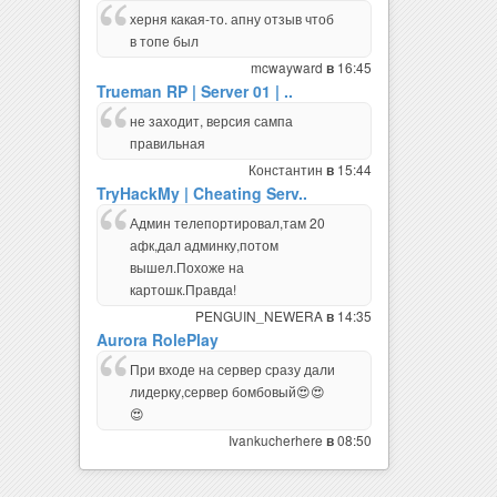
херня какая-то. апну отзыв чтоб
в топе был
mcwayward
16:45
в
Trueman RP | Server 01 | ..
не заходит, версия сампа
правильная
Константин
15:44
в
TryHackMy | Cheating Serv..
Админ телепортировал,там 20
афк,дал админку,потом
вышел.Похоже на
картошк.Правда!
PENGUIN_NEWERA
14:35
в
Aurora RolePlay
При входе на сервер сразу дали
лидерку,сервер бомбовый😍😍
😍
Ivankucherhere
08:50
в