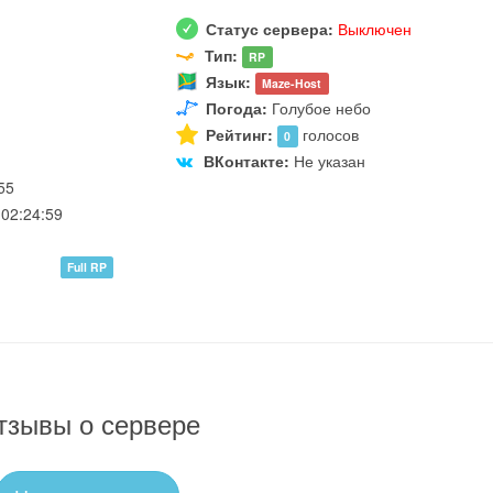
Статус сервера:
Выключен
Тип:
RP
Язык:
Maze-Host
Погода:
Голубое небо
Рейтинг:
голосов
0
ВКонтакте:
Не указан
55
02:24:59
Full RP
тзывы о сервере