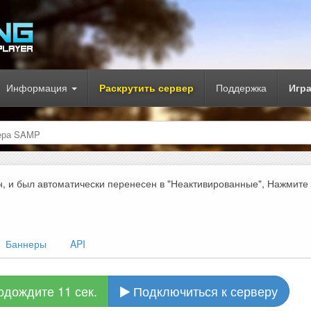
Информация
Раскрутить сервер
Поддержка
Игр
ера SAMP
н, и был автоматически перенесен в "Неактивированные", Нажмите
Баннеры
API
одождите 10 сек.
Подключиться к серверу