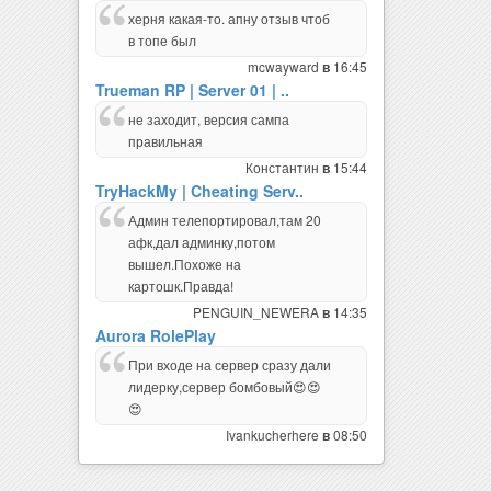
херня какая-то. апну отзыв чтоб
в топе был
mcwayward
16:45
в
Trueman RP | Server 01 | ..
не заходит, версия сампа
правильная
Константин
15:44
в
TryHackMy | Cheating Serv..
Админ телепортировал,там 20
афк,дал админку,потом
вышел.Похоже на
картошк.Правда!
PENGUIN_NEWERA
14:35
в
Aurora RolePlay
При входе на сервер сразу дали
лидерку,сервер бомбовый😍😍
😍
Ivankucherhere
08:50
в