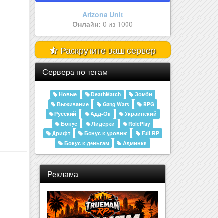
Arizona BYBADR | Ser | Ждём им..
Онлайн:
0 из 1000
Раскрутите ваш сервер
Сервера по тегам
Новые
DeathMatch
Зомби
Выживание
Gang Wars
RPG
Русский
Адд-Он
Украинский
Бонус
Лидерки
RolePlay
Дрифт
Бонус к уровню
Full RP
Бонус к деньгам
Админки
Реклама