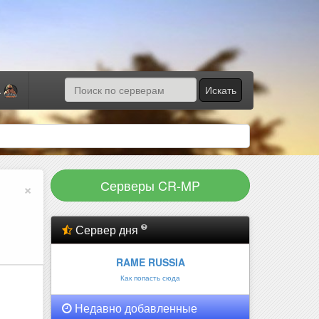
Искать
а
Серверы CR-MP
×
Сервер дня
RAME RUSSIA
Как попасть сюда
Недавно добавленные