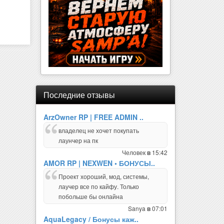
Последние отзывы
ArzOwner RP | FREE ADMIN ..
владелец не хочет покупать
лаунчер на пк
Человек
15:42
в
AMOR RP | NEXWEN • БОНУСЫ..
Проект хороший, мод, системы,
лаучер все по кайфу. Только
побольше бы онлайна
Sanya
07:01
в
AquaLegacy / Бонусы каж..