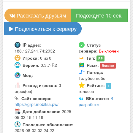
Рассказать друзьям
Подождите 10 сек.
Подключиться к серверу
IP адрес:
Статус
188.127.241.74:2932
сервера:
Выключен
Игроки:
0 из 0
Тип:
RP
Версия:
0.3.7-R2
Язык:
Russian
Погода:
Мод:
-
Голубое небо
Рекорд игроков:
3
Рейтинг:
1
игрок(ов)
голосов
Сайт сервера:
ВКонтакте:
В
https://grpr.mobitsa.pw/
разработке
Дата добавления:
2025-
05-03 15:11:19
Последнее обновление:
2026-08-02 02:24:22