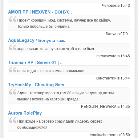
Человек
15:42
в
AMOR RP | NEXWEN • БОНУС ..
Проект хороший, мод, системы, лаучер все по кайфу.
Только побольше бы онлайна
Sanya
07:01
в
AquaLegacy / Бонусы каж..
херня какая-то. апну отзыв чтоб в топе был
mcwayward
16:45
в
Trueman RP | Server 01 | ..
не заходит, версия сампа правильная
Константин
15:44
в
TryHackMy | Cheating Serv..
Админ телепортировал,там 20 афк,дал админку,потом
вышел.Похоже на картошк.Правда!
PENGUIN_NEWERA
14:35
в
Aurora RolePlay
При входе на сервер сразу дали лидерку,сервер
бомбовый😍😍😍
Ivankucherhere
08:50
в