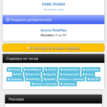
RAME RUSSIA
Как попасть сюда
Недавно добавленные
Aurora RolePlay
Онлайн:
0 из 50
Раскрутите ваш сервер
Сервера по тегам
Новые
DeathMatch
Зомби
Выживание
Gang Wars
RPG
Русский
Адд-Он
Украинский
Бонус
Лидерки
RolePlay
Дрифт
Бонус к уровню
Full RP
Бонус к деньгам
Админки
Реклама