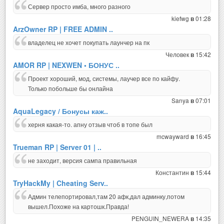
Сервер просто имба, много разного
kiefwg
01:28
в
ArzOwner RP | FREE ADMIN ..
владелец не хочет покупать лаунчер на пк
Человек
15:42
в
AMOR RP | NEXWEN • БОНУС ..
Проект хороший, мод, системы, лаучер все по кайфу.
Только побольше бы онлайна
Sanya
07:01
в
AquaLegacy / Бонусы каж..
херня какая-то. апну отзыв чтоб в топе был
mcwayward
16:45
в
Trueman RP | Server 01 | ..
не заходит, версия сампа правильная
Константин
15:44
в
TryHackMy | Cheating Serv..
Админ телепортировал,там 20 афк,дал админку,потом
вышел.Похоже на картошк.Правда!
PENGUIN_NEWERA
14:35
в