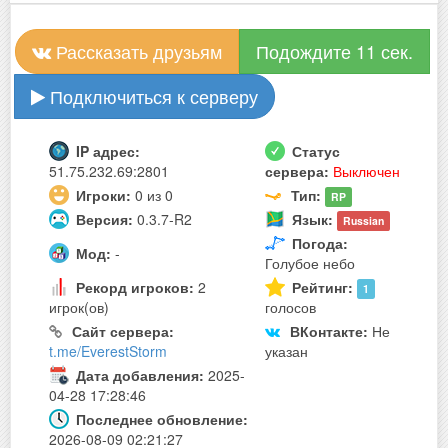
Рассказать друзьям
Подождите 10 сек.
Подключиться к серверу
IP адрес:
Статус
51.75.232.69:2801
сервера:
Выключен
Игроки:
0 из 0
Тип:
RP
Версия:
0.3.7-R2
Язык:
Russian
Погода:
Мод:
-
Голубое небо
Рекорд игроков:
2
Рейтинг:
1
игрок(ов)
голосов
Сайт сервера:
ВКонтакте:
Не
t.me/EverestStorm
указан
Дата добавления:
2025-
04-28 17:28:46
Последнее обновление:
2026-08-09 02:21:27