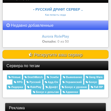
• РУССКИЙ ДРИФТ СЕРВЕР ..
Как попасть сюда
Недавно добавленные
Aurora RolePlay
Онлайн:
0 из 50
Раскрутите ваш сервер
Сервера по тегам
Новые
DeathMatch
Зомби
Выживание
Gang Wars
RPG
Русский
Адд-Он
Украинский
Бонус
Лидерки
RolePlay
Дрифт
Бонус к уровню
Full RP
Бонус к деньгам
Админки
Реклама