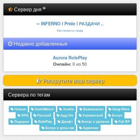
Сервер дня
•• INFERNO l Pride l РАЗДАЧИ ..
Как попасть сюда
Недавно добавленные
Aurora RolePlay
Онлайн:
0 из 50
Раскрутите ваш сервер
Сервера по тегам
Новые
DeathMatch
Зомби
Выживание
Gang Wars
RPG
Русский
Адд-Он
Украинский
Бонус
Лидерки
RolePlay
Дрифт
Бонус к уровню
Full RP
Бонус к деньгам
Админки