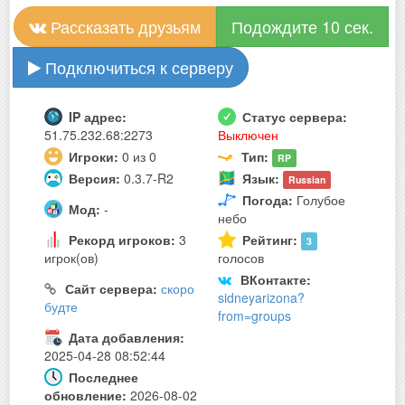
Рассказать друзьям
Подождите 10 сек.
Подключиться к серверу
IP адрес:
Статус сервера:
51.75.232.68:2273
Выключен
Игроки:
0 из 0
Тип:
RP
Версия:
0.3.7-R2
Язык:
Russian
Погода:
Голубое
Мод:
-
небо
Рекорд игроков:
3
Рейтинг:
3
игрок(ов)
голосов
ВКонтакте:
Сайт сервера:
скоро
sidneyarizona?
будте
from=groups
Дата добавления:
2025-04-28 08:52:44
Последнее
обновление:
2026-08-02