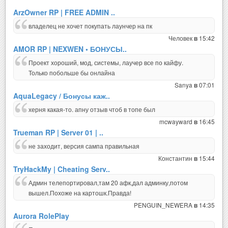
ArzOwner RP | FREE ADMIN ..
владелец не хочет покупать лаунчер на пк
Человек
15:42
в
AMOR RP | NEXWEN • БОНУСЫ..
Проект хороший, мод, системы, лаучер все по кайфу.
Только побольше бы онлайна
Sanya
07:01
в
AquaLegacy / Бонусы каж..
херня какая-то. апну отзыв чтоб в топе был
mcwayward
16:45
в
Trueman RP | Server 01 | ..
не заходит, версия сампа правильная
Константин
15:44
в
TryHackMy | Cheating Serv..
Админ телепортировал,там 20 афк,дал админку,потом
вышел.Похоже на картошк.Правда!
PENGUIN_NEWERA
14:35
в
Aurora RolePlay