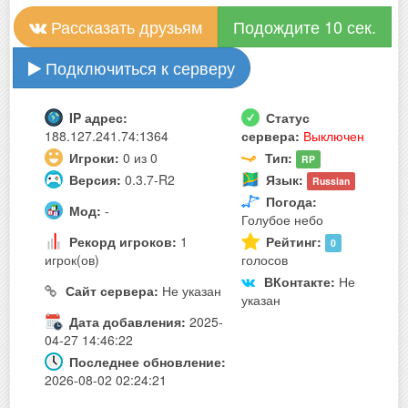
Рассказать друзьям
Подождите 10 сек.
Подключиться к серверу
IP адрес:
Статус
188.127.241.74:1364
сервера:
Выключен
Игроки:
0 из 0
Тип:
RP
Версия:
0.3.7-R2
Язык:
Russian
Погода:
Мод:
-
Голубое небо
Рекорд игроков:
1
Рейтинг:
0
игрок(ов)
голосов
ВКонтакте:
Не
Сайт сервера:
Не указан
указан
Дата добавления:
2025-
04-27 14:46:22
Последнее обновление:
2026-08-02 02:24:21