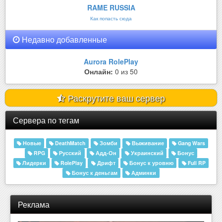
RAME RUSSIA
Как попасть сюда
Недавно добавленные
Aurora RolePlay
Онлайн:
0 из 50
Раскрутите ваш сервер
Сервера по тегам
Новые
DeathMatch
Зомби
Выживание
Gang Wars
RPG
Русский
Адд-Он
Украинский
Бонус
Лидерки
RolePlay
Дрифт
Бонус к уровню
Full RP
Бонус к деньгам
Админки
Реклама