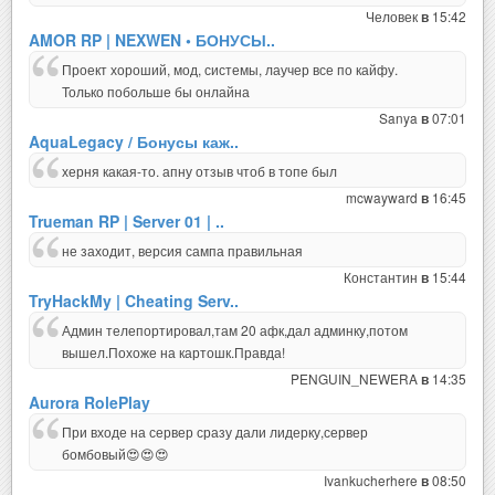
Человек
15:42
в
AMOR RP | NEXWEN • БОНУСЫ..
Проект хороший, мод, системы, лаучер все по кайфу.
Только побольше бы онлайна
Sanya
07:01
в
AquaLegacy / Бонусы каж..
херня какая-то. апну отзыв чтоб в топе был
mcwayward
16:45
в
Trueman RP | Server 01 | ..
не заходит, версия сампа правильная
Константин
15:44
в
TryHackMy | Cheating Serv..
Админ телепортировал,там 20 афк,дал админку,потом
вышел.Похоже на картошк.Правда!
PENGUIN_NEWERA
14:35
в
Aurora RolePlay
При входе на сервер сразу дали лидерку,сервер
бомбовый😍😍😍
Ivankucherhere
08:50
в