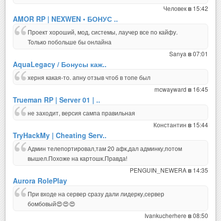
Человек
15:42
в
AMOR RP | NEXWEN • БОНУС ..
Проект хороший, мод, системы, лаучер все по кайфу.
Только побольше бы онлайна
Sanya
07:01
в
AquaLegacy / Бонусы каж..
херня какая-то. апну отзыв чтоб в топе был
mcwayward
16:45
в
Trueman RP | Server 01 | ..
не заходит, версия сампа правильная
Константин
15:44
в
TryHackMy | Cheating Serv..
Админ телепортировал,там 20 афк,дал админку,потом
вышел.Похоже на картошк.Правда!
PENGUIN_NEWERA
14:35
в
Aurora RolePlay
При входе на сервер сразу дали лидерку,сервер
бомбовый😍😍😍
Ivankucherhere
08:50
в