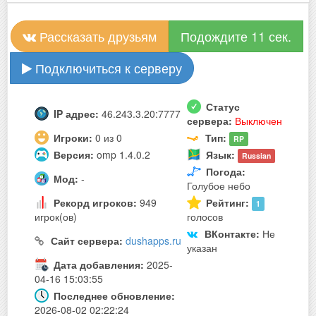
Рассказать друзьям
Подождите 10 сек.
Подключиться к серверу
Статус
IP адрес:
46.243.3.20:7777
сервера:
Выключен
Игроки:
0 из 0
Тип:
RP
Версия:
omp 1.4.0.2
Язык:
Russian
Погода:
Мод:
-
Голубое небо
Рекорд игроков:
949
Рейтинг:
1
игрок(ов)
голосов
ВКонтакте:
Не
Сайт сервера:
dushapps.ru
указан
Дата добавления:
2025-
04-16 15:03:55
Последнее обновление:
2026-08-02 02:22:24