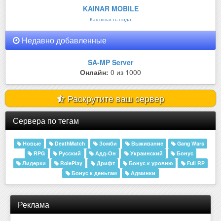
KAINAR MOBILE
Как попасть сюда
Недавно добавленные
SA-MP Server
Онлайн:
0 из 1000
Раскрутите ваш сервер
Сервера по тегам
Новые
DeathMatch
Зомби
Выживание
Gang Wars
RPG
Русский
Адд-Он
Украинский
Бонус
Лидерки
RolePlay
Дрифт
Бонус к уровню
Full RP
Бонус к деньгам
Админки
Реклама