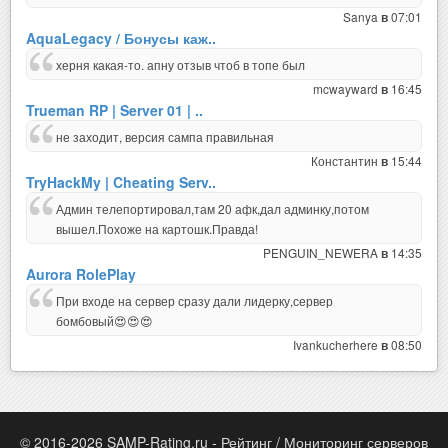
Sanya
07:01
в
AquaLegacy / Бонусы каж..
херня какая-то. апну отзыв чтоб в топе был
mcwayward
16:45
в
Trueman RP | Server 01 | ..
не заходит, версия сампа правильная
Константин
15:44
в
TryHackMy | Cheating Serv..
Админ телепортировал,там 20 афк,дал админку,потом
вышел.Похоже на картошк.Правда!
PENGUIN_NEWERA
14:35
в
Aurora RolePlay
При входе на сервер сразу дали лидерку,сервер
бомбовый😍😍😍
Ivankucherhere
08:50
в
© 2016-2026 SAMP-Rating.ru - Рейтинг / Мониторинг серверов