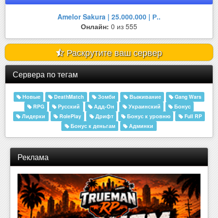
Amelor Sakura | 25.000.000 | Р..
Онлайн:
0 из 555
Раскрутите ваш сервер
Сервера по тегам
Новые
DeathMatch
Зомби
Выживание
Gang Wars
RPG
Русский
Адд-Он
Украинский
Бонус
Лидерки
RolePlay
Дрифт
Бонус к уровню
Full RP
Бонус к деньгам
Админки
Реклама