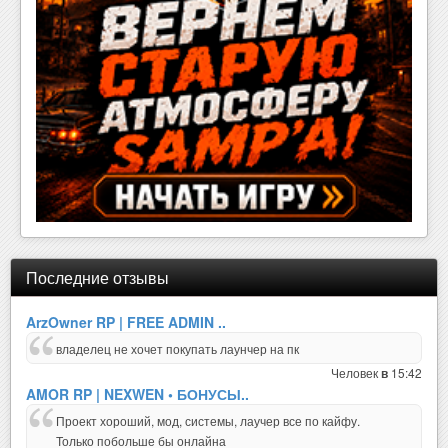
Последние отзывы
ArzOwner RP | FREE ADMIN ..
владелец не хочет покупать лаунчер на пк
Человек
15:42
в
AMOR RP | NEXWEN • БОНУСЫ..
Проект хороший, мод, системы, лаучер все по кайфу.
Только побольше бы онлайна