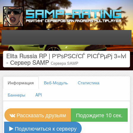
Elita Russia RP | Р‘РѕРЅСѓСЃ РІСЃРµРј 3=lvl
- Сервер SAMP
Сервера SAMP
Информация
Веб-Модуль
Статистика
Баннеры
API
Рассказать друзьям
Подождите 10 сек.
Подключиться к серверу