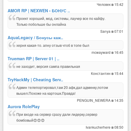
Человек
15:42
в
AMOR RP | NEXWEN • БОНУС ..
Проект хороший, мод, системы, лаучер все по кайфу.
Только побольше бы онлайна
Sanya
07:01
в
AquaLegacy / Бонусы каж..
херня какая-то. апну отзыв чтоб в топе был
mcwayward
16:45
в
Trueman RP | Server 01 | ..
не заходит, версия сампа правильная
Константин
15:44
в
TryHackMy | Cheating Serv..
Админ телепортировал,там 20 афк,дал админку,потом
вышел.Похоже на картошк.Правда!
PENGUIN_NEWERA
14:35
в
Aurora RolePlay
При входе на сервер сразу дали лидерку,сервер
бомбовый😍😍😍
Ivankucherhere
08:50
в