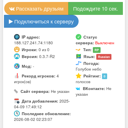
Рассказать друзьям
Подождите 10 сек.
Подключиться к серверу
IP адрес:
Статус
188.127.241.74:1180
сервера:
Выключен
Игроки:
0 из 0
Тип:
RP
Версия:
0.3.7-R2
Язык:
Russian
Погода:
Мод:
-
Голубое небо
Рекорд игроков:
4
Рейтинг:
0
игрок(ов)
голосов
ВКонтакте:
Не
Сайт сервера:
Не указан
указан
Дата добавления:
2025-
04-09 17:49:12
Последнее обновление:
2026-08-02 02:23:07