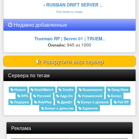
• RUSSIAN DRIFT SERVER ..
Как попасть сюда
Недавно добавленные
Trueman RP | Server 01 | TRUEM..
Онлайн:
945 из 1000
Раскрутите ваш сервер
Сервера по тегам
Новые
DeathMatch
Зомби
Выживание
Gang Wars
RPG
Русский
Адд-Он
Украинский
Бонус
Лидерки
RolePlay
Дрифт
Бонус к уровню
Full RP
Бонус к деньгам
Админки
Реклама