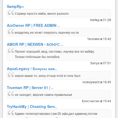
SampRp+
Сервер просто имба, много разного
kiefwg
01:28
в
ArzOwner RP | FREE ADMIN ..
владелец не хочет покупать лаунчер на пк
Человек
15:42
в
AMOR RP | NEXWEN • БОНУС ..
Проект хороший, мод, системы, лаучер все по кайфу.
Только побольше бы онлайна
Sanya
07:01
в
AquaLegacy / Бонусы каж..
херня какая-то. апну отзыв чтоб в топе был
mcwayward
16:45
в
Trueman RP | Server 01 | ..
не заходит, версия сампа правильная
Константин
15:44
в
TryHackMy | Cheating Serv..
Админ телепортировал,там 20 афк,дал админку,потом