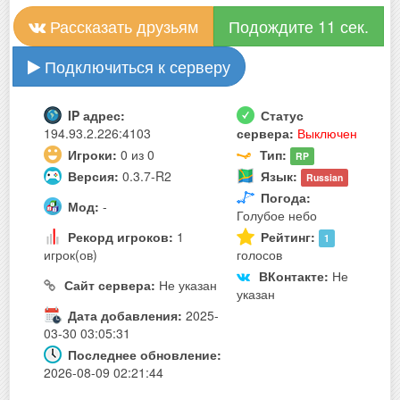
Рассказать друзьям
Подождите 11 сек.
Подключиться к серверу
IP адрес:
Статус
194.93.2.226:4103
сервера:
Выключен
Игроки:
0 из 0
Тип:
RP
Версия:
0.3.7-R2
Язык:
Russian
Погода:
Мод:
-
Голубое небо
Рекорд игроков:
1
Рейтинг:
1
игрок(ов)
голосов
ВКонтакте:
Не
Сайт сервера:
Не указан
указан
Дата добавления:
2025-
03-30 03:05:31
Последнее обновление:
2026-08-09 02:21:44