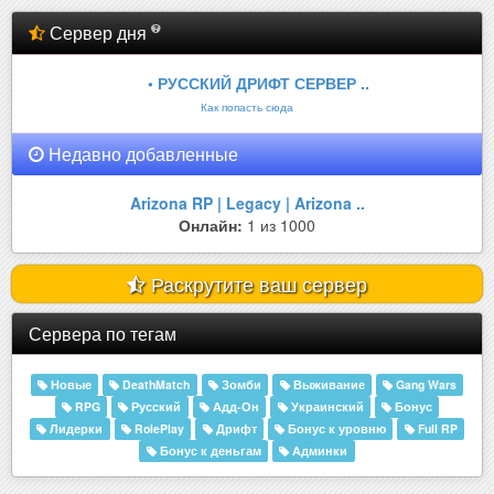
Сервер дня
• РУССКИЙ ДРИФТ СЕРВЕР ..
Как попасть сюда
Недавно добавленные
Arizona RP | Legacy | Arizona ..
Онлайн:
1 из 1000
Раскрутите ваш сервер
Сервера по тегам
Новые
DeathMatch
Зомби
Выживание
Gang Wars
RPG
Русский
Адд-Он
Украинский
Бонус
Лидерки
RolePlay
Дрифт
Бонус к уровню
Full RP
Бонус к деньгам
Админки