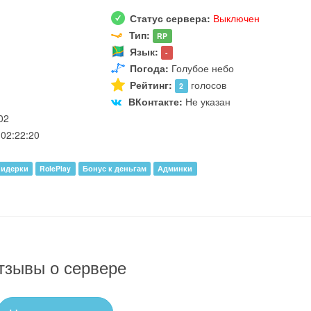
Статус сервера:
Выключен
Тип:
RP
Язык:
-
Погода:
Голубое небо
Рейтинг:
голосов
2
ВКонтакте:
Не указан
02
02:22:20
идерки
RolePlay
Бонус к деньгам
Админки
тзывы о сервере