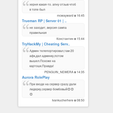
херня какая-то. апну отзыв чтоб
в топе был
mcwayward
16:45
в
Trueman RP | Server 01 | ..
не заходит, версия сампа
правильная
Константин
15:44
в
TryHackMy | Cheating Serv..
Админ телепортировал,там 20
афк,дал админку,потом
вышел.Похоже на
картошк.Правда!
PENGUIN_NEWERA
14:35
в
Aurora RolePlay
При входе на сервер сразу дали
лидерку,сервер бомбовый😍😍
😍
Ivankucherhere
08:50
в