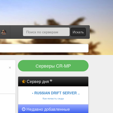
Искать
а
Серверы CR-MP
×
Сервер дня
• RUSSIAN DRIFT SERVER ..
Как попасть сюда
Недавно добавленные