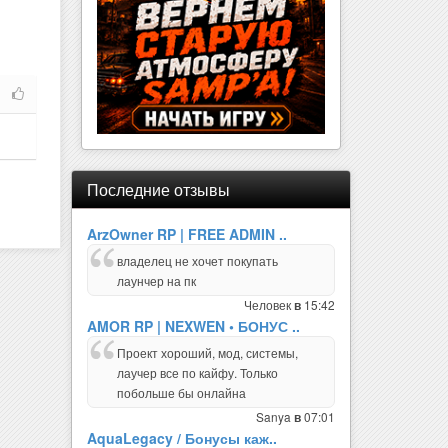
Последние отзывы
ArzOwner RP | FREE ADMIN ..
владелец не хочет покупать
лаунчер на пк
Человек
15:42
в
AMOR RP | NEXWEN • БОНУС ..
Проект хороший, мод, системы,
лаучер все по кайфу. Только
побольше бы онлайна
Sanya
07:01
в
AquaLegacy / Бонусы каж..