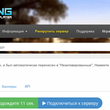
Информация
Раскрутить сервер
Поддержка
Игр
AMP
н, и был автоматически перенесен в "Неактивированные", Нажмите
Баннеры
API
одождите 10 сек.
Подключиться к серверу