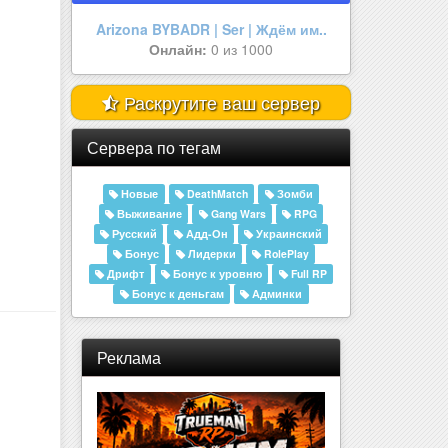
Aurora RolePlay
Онлайн:
0 из 50
Раскрутите ваш сервер
Сервера по тегам
Новые
DeathMatch
Зомби
Выживание
Gang Wars
RPG
Русский
Адд-Он
Украинский
Бонус
Лидерки
RolePlay
Дрифт
Бонус к уровню
Full RP
Бонус к деньгам
Админки
Реклама