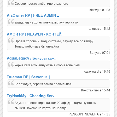
Сервер просто имба, много разного
kiefwg
01:28
в
ArzOwner RP | FREE ADMIN ..
владелец не хочет покупать лаунчер на пк
Человек
15:42
в
AMOR RP | NEXWEN • КОНТЕЙ..
Проект хороший, мод, системы, лаучер все по кайфу.
Только побольше бы онлайна
Sanya
07:01
в
AquaLegacy / Бонусы каж..
херня какая-то. апну отзыв чтоб в топе был
mcwayward
16:45
в
Trueman RP | Server 01 | ..
не заходит, версия сампа правильная
Константин
15:44
в
TryHackMy | Cheating Serv..
Админ телепортировал,там 20 афк,дал админку,потом
вышел.Похоже на картошк.Правда!
PENGUIN_NEWERA
14:35
в