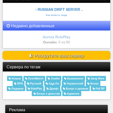
• RUSSIAN DRIFT SERVER ..
Как попасть сюда
Недавно добавленные
Aurora RolePlay
Онлайн:
0 из 50
Раскрутите ваш сервер
Сервера по тегам
Новые
DeathMatch
Зомби
Выживание
Gang Wars
RPG
Русский
Адд-Он
Украинский
Бонус
Лидерки
RolePlay
Дрифт
Бонус к уровню
Full RP
Бонус к деньгам
Админки
Реклама