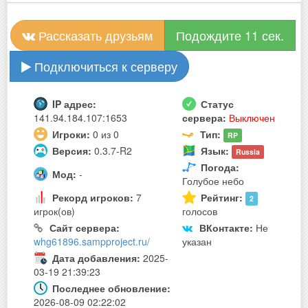
Рассказать друзьям
Подождите 10 сек.
Подключиться к серверу
IP адрес:
Статус
141.94.184.107:1653
сервера:
Выключен
Игроки:
0 из 0
Тип:
RP
Версия:
0.3.7-R2
Язык:
Russia
Погода:
Мод:
-
Голубое небо
Рекорд игроков:
7
Рейтинг:
2
игрок(ов)
голосов
Сайт сервера:
ВКонтакте:
Не
whg61896.sampproject.ru/
указан
Дата добавления:
2025-
03-19 21:39:23
Последнее обновление:
2026-08-09 02:22:02