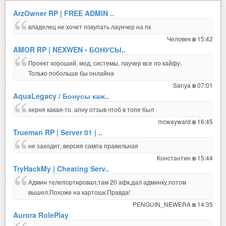
ArzOwner RP | FREE ADMIN ..
владелец не хочет покупать лаунчер на пк
Человек
15:42
в
AMOR RP | NEXWEN • БОНУСЫ..
Проект хороший, мод, системы, лаучер все по кайфу.
Только побольше бы онлайна
Sanya
07:01
в
AquaLegacy / Бонусы каж..
херня какая-то. апну отзыв чтоб в топе был
mcwayward
16:45
в
Trueman RP | Server 01 | ..
не заходит, версия сампа правильная
Константин
15:44
в
TryHackMy | Cheating Serv..
Админ телепортировал,там 20 афк,дал админку,потом
вышел.Похоже на картошк.Правда!
PENGUIN_NEWERA
14:35
в
Aurora RolePlay