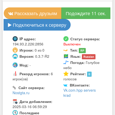
Рассказать друзьям
Подождите 10 сек.
Подключиться к серверу
IP адрес:
Статус сервера:
194.93.2.226:2856
Выключен
Игроки:
0 из 0
Тип:
RP
Версия:
0.3.7-R2
Язык:
Russian
Погода:
Голубое
Мод:
-
небо
Рекорд игроков:
6
Рейтинг:
0
игрок(ов)
голосов
ВКонтакте:
Сайт сервера:
Vk.com.hpp servers
Nostgta.ru
krad
Дата добавления:
2025-03-16 06:59:29
Последнее