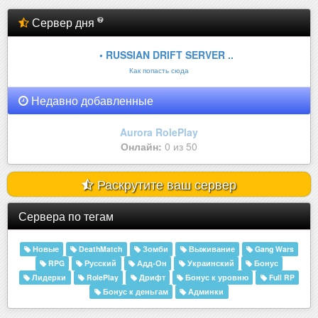
Сервер дня
• RUSSIAN DRIFT SERVER ..
Как попасть сюда
Недавно добавленные
Aurora RolePlay
Онлайн:
0 из 50
Раскрутите ваш сервер
Сервера по тегам
Новые
DeathMatch
Зомби
Выживание
Gang Wars
RPG
Русский
Адд-Он
Украинский
Бонус
Лидерки
RolePlay
Дрифт
Бонус к уровню
Full RP
Бонус к деньгам
Админки